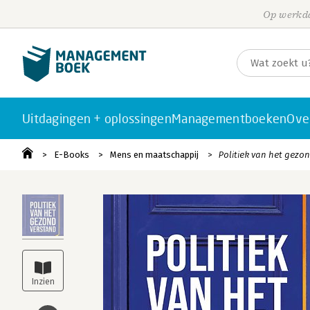
Op werkda
Uitdagingen + oplossingen
Managementboeken
Ove
E-Books
Mens en maatschappij
Politiek van het gezo