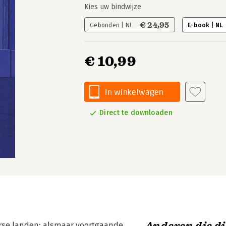
Kies uw bindwijze
€ 24,95
Gebonden | NL
E-book | NL
€ 10,99
In winkelwagen
Direct te downloaden
terse landen: alsmaar voortgaande