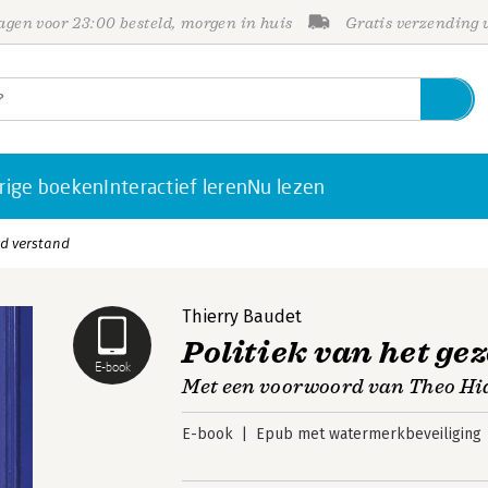
gen voor 23:00 besteld, morgen in huis
Gratis verzending
rige boeken
Interactief leren
Nu lezen
nd verstand
Thierry Baudet
Politiek van het ge
E-book
Met een voorwoord van Theo H
E-book
Epub met watermerkbeveiliging