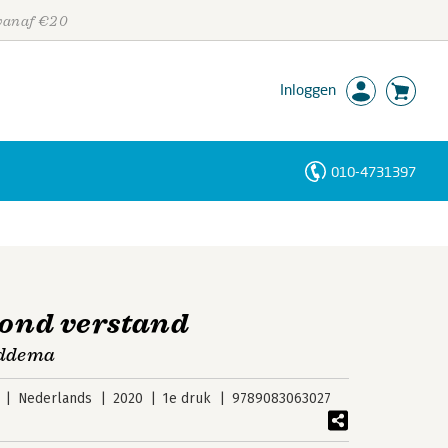
 vanaf €20
Inloggen
010-4731397
Personen
Trefwoorden
zond verstand
iddema
Nederlands
2020
1e druk
9789083063027