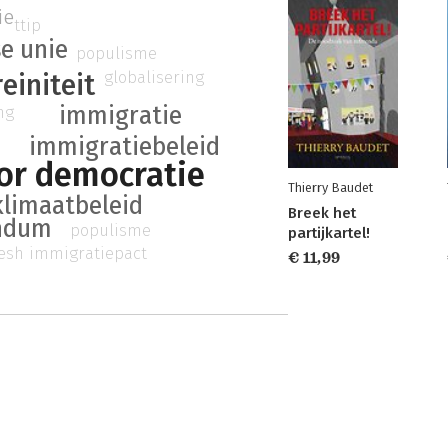
ie
ttip
e unie
populisme
globalisering
einiteit
immigratie
ng
immigratiebeleid
or democratie
Thierry Baudet
klimaatbeleid
Breek het
ndum
populisme
partijkartel!
esh immigratiepact
€ 11,99