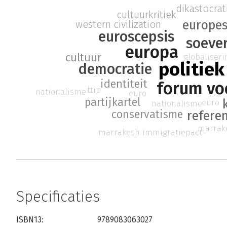
dikastocrat
cultuurkritiek
europes
western civilization
euroscepsis
soever
europa
cultuur
globaliseri
politiek
democratie
identiteit
forum vo
ttip
nationalisme
euro
partijkartel
euro
nationalisme
conservatisme
refere
marrak
marrakesh immigratiepact
Specificaties
ISBN13:
9789083063027