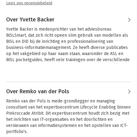
Lees ons recensiebeleid
Over Yvette Backer
Yvette Backer is medeoprichter van het adviesbureau 
BiSLSmart, dat zich richt opeen slim gebruik van modellen als 
BiSL en DID bij de inrichting en professionalisering van 
business-informatiemanagement. Ze heeft diverse publicaties 
op het vakgebied op haar naam staan, waaronder de ASL en 
BiSL pocketguides, heeft vele trainingen over de verschillende 
frameworks gegeven en heeft met haar adviesbureau één van 
de eerste trainingen over DID ontwikkeld.
Andere boeken door Yvette Backer
Over Remko van der Pols
Remko van der Pols is mede-grondlegger en managing 
consultant van het expertisecentrum Lifecycle Enabling binnen 
Pinkroccade Atribit. Dit expertisecentrum houdt zich bezig met 
het inrichten van IT-organisaties en het doorlichten en 
vernieuwen van informatiesystemen en het opstellen van ICT-
portfolio's.
