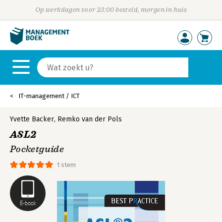
Op werkdagen voor 23:00 besteld, morgen in huis
IT-management / ICT
Yvette Backer
,
Remko van der Pols
ASL2
Pocketguide
1 stem
E-book