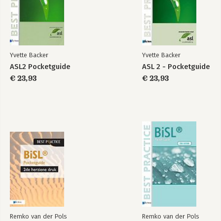
Bekijk alle boeken
Yvette Backer
Yvette Backer
ASL2 Pocketguide
ASL 2 - Pocketguide
€ 23,93
€ 23,93
BiSL – Een
ASL 2 Self-
Framework voor
assessment
business
informatiemanagement
Bekijk alle boeken
Remko van der Pols
Remko van der Pols