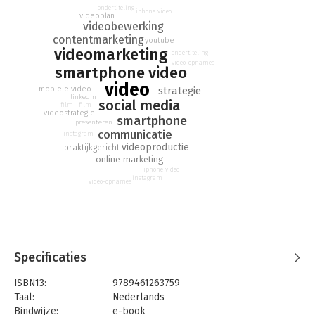
ondertiteling
iphone video
videoplan
videobewerking
contentmarketing
youtube
videomarketing
ondertiteling
video-opnames
smartphone video
video
strategie
mobiele video
linkedin
social media
film
film
videostrategie
smartphone
presenteren
communicatie
instagram
videoproductie
praktijkgericht
online marketing
iphone video
instagram
video-opnames
Specificaties
ISBN13:
9789461263759
Taal:
Nederlands
Bindwijze:
e-book