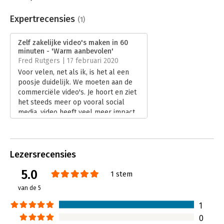
Beveiliging:
watermerk
Bestandsformaat:
epub
Expertrecensies
(1)
Aantal pagina's:
160
Uitgever:
Uitgeverij Haystack
Zelf zakelijke video's maken in 60
Druk:
1
minuten - 'Warm aanbevolen'
Verschijningsdatum:
13-12-2019
Fred Rutgers | 17 februari 2020
Voor velen, net als ik, is het al een
Hoofdrubriek:
Communicatie en media
,
Internet en
poosje duidelijk. We moeten aan de
social media
commerciële video's. Je hoort en ziet
Serie:
Digitale trends en tools in 60 minuten
het steeds meer op vooral social
media, video heeft veel meer impact
dan gewoon een tekstboodschap.
Maar dat is wél gemakkelijker
gezegd dan gedaan!
Lees verder
Lezersrecensies
5.0
1 stem
van de 5
1
0