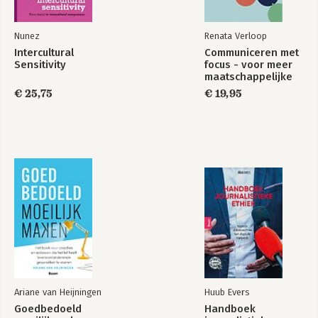
Nunez
Renata Verloop
Intercultural
Communiceren met
Sensitivity
focus - voor meer
maatschappelijke
impact
€ 25,75
€ 19,95
Ariane van Heijningen
Huub Evers
Goedbedoeld
Handboek