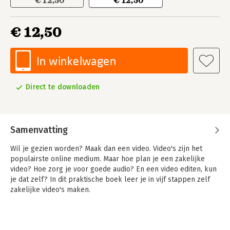
€ 12,50
€ 12,50
€ 12,50
In winkelwagen
Direct te downloaden
Samenvatting
Wil je gezien worden? Maak dan een video. Video's zijn het
populairste online medium. Maar hoe plan je een zakelijke
video? Hoe zorg je voor goede audio? En een video editen, kun
je dat zelf? In dit praktische boek leer je in vijf stappen zelf
zakelijke video's maken.
Weinig tijd, maar veel ambities? Informeer jezelf snel en
grondig met de boeken in de serie Digitale trends en tools in
60 minuten.