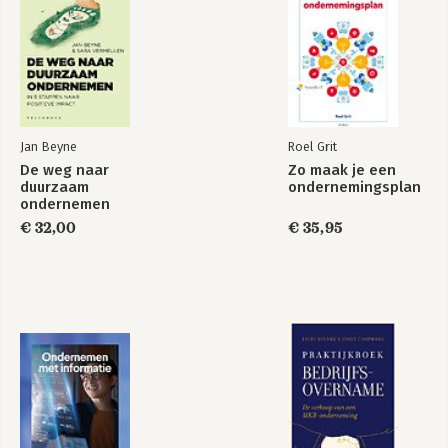
DEEL 4 MAAK IMPACT 141
De karakteristieken van impact 143
Leiderschap en activisme 164
DEEL 5 VERTEL JE VERHAAL 179
Inzicht en dynamiek creëren via communicatie 181
Jan Beyne
Roel Grit
Koers bepalen via communicatie 188
De weg naar
Zo maak je een
Impact creëren via communicatie 196
duurzaam
ondernemingsplan
ondernemen
BESLUIT 207
€ 32,00
€ 35,95
DANK! 209
LIJST MET AFKORTINGEN 210
EINDNOTEN 213