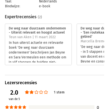
Taal:
Nederlands
Bindwijze:
e-book
Beveiliging:
watermerk
Bestandsformaat:
epub
Expertrecensies
(2)
Aantal pagina's:
240
Uitgever:
Pelckmans
De weg naar duurzaam ondernemen
De weg naar duu
Druk:
1
- Uiterst relevant en hoogst actueel
- ‘Een routekaart 
Verschijningsdatum:
29-9-2021
gebied’
Teun van Aken | 11 maart 2022
Marcella Bremer |
In hun uiterst actuele en relevante
Hoofdrubriek:
Ondernemen
‘De weg naar du
boek 'De weg naar duurzaam
- in 5 stappen naa
ondernemen' beschrijven Jan Beyne
van docent en on
en Sara Vermeulen een methode om
Beyne en consult
in vijf stappen de huidige niet-
is een basisboek 
duurzame onderneming te
zich afvraagt: hoe
transformeren tot een duurzame en
duurzaam onder
toekomstbestendige onderneming.
Lees verder
Lees verder
Lezersrecensies
2.0
1 stem
van de 5
0