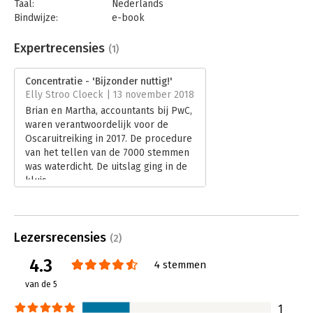
Taal:
Nederlands
Bindwijze:
e-book
Beveiliging:
watermerk
Bestandsformaat:
epub
Expertrecensies
(1)
Aantal pagina's:
208
Uitgever:
Maven Publishing
Concentratie - 'Bijzonder nuttig!'
Druk:
1
Elly Stroo Cloeck | 13 november 2018
Verschijningsdatum:
8-11-2018
Brian en Martha, accountants bij PwC,
waren verantwoordelijk voor de
Hoofdrubriek:
Psychologie
Oscaruitreiking in 2017. De procedure
van het tellen van de 7000 stemmen
was waterdicht. De uitslag ging in de
kluis.
Lees verder
Lezersrecensies
(2)
4.3
4 stemmen
van de 5
1