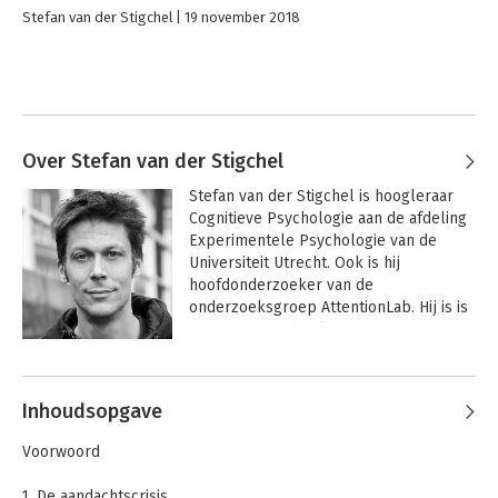
Stefan van der Stigchel
19 november 2018
Over Stefan van der Stigchel
Stefan van der Stigchel is hoogleraar 
Cognitieve Psychologie aan de afdeling 
Experimentele Psychologie van de 
Universiteit Utrecht. Ook is hij 
hoofdonderzoeker van de 
onderzoeksgroep AttentionLab. Hij is is 
auteur van de boeken 
Zo werkt 
aandacht
, 
Concentratie
 en 
Grip op je 
Andere boeken door Stefan van der
aandacht
. Zijn werk werd in vele landen 
Stigchel
vertaald en in het Engels uitgegeven 
Inhoudsopgave
door MIT Press.
Voorwoord
1. De aandachtscrisis