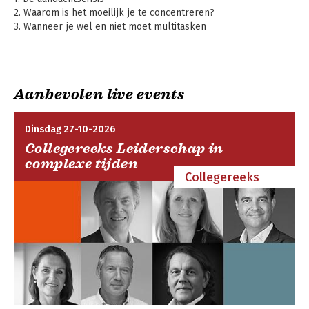
2. Waarom is het moeilijk je te concentreren?
3. Wanneer je wel en niet moet multitasken
4. De zender
5. De frisse batterij van de ontvanger
6. Het belang van concentratie in het verkeer
7. De toekomst
Aanbevolen live events
Hoop voor de toekomst
Beter leren kijken
Beter leren kijken
Woord van dank
Dinsdag 27-10-2026
Noten
Collegereeks Leiderschap in
complexe tijden
Collegereeks