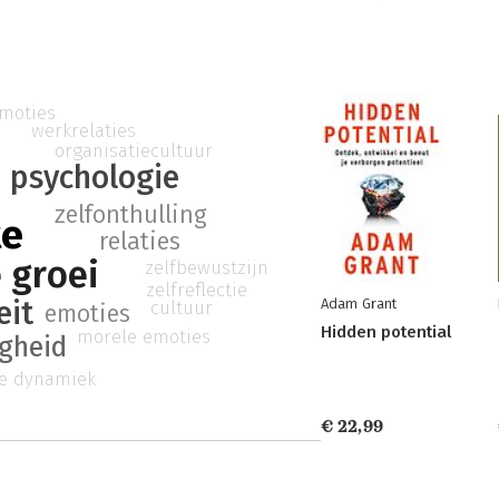
moties
werkrelaties
organisatiecultuur
psychologie
zelfonthulling
te
relaties
 groei
zelfbewustzijn
zelfreflectie
eit
Adam Grant
cultuur
emoties
Hidden potential
morele emoties
gheid
le dynamiek
€ 22,99