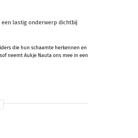
 een lastig onderwerp dichtbij
eiders die hun schaamte herkennen en
sof neemt Aukje Nauta ons mee in een
onderbouwd en onderhoudend'
lt? Deze mooie vraag staat op de cover
te om en maak het je kracht van Aukje