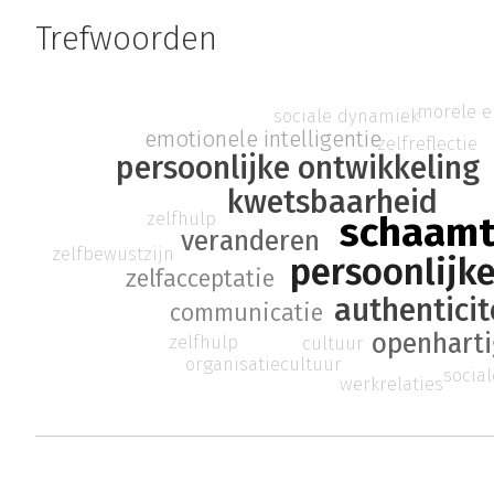
Trefwoorden
morele e
sociale dynamiek
emotionele intelligentie
zelfreflectie
persoonlijke ontwikkeling
kwetsbaarheid
zelfhulp
schaam
veranderen
zelfbewustzijn
persoonlijke
zelfacceptatie
authenticit
communicatie
openharti
zelfhulp
cultuur
organisatiecultuur
socia
werkrelaties