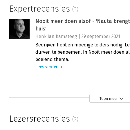
Expertrecensies
(3)
Nooit meer doen alsof - 'Nauta brengt
huis'
Henk Jan Kamsteeg | 29 september 2021
Bedrijven hebben moedige leiders nodig. L
durven te benoemen. In Nooit meer doen al
boeiend thema.
Lees verder
Nooit meer doen alsof - 'Praktisch, 
Christel Deckers | 24 september 2021
Toon meer
Wat zou je doen als schaamte geen rol spee
van Nooit meer doen alsof - Denk je schaam
Lezersrecensies
(2)
Nauta.
Lees verder