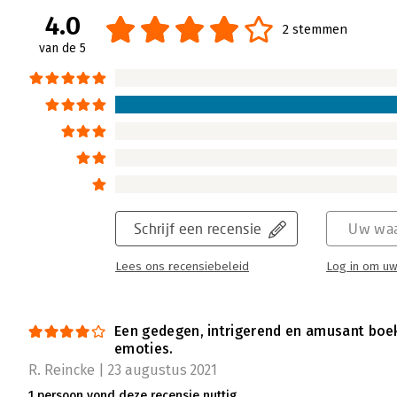
4.0
2 stemmen
van de 5
Nooit meer doen alsof - 'Een boek dat
Marthe van der Molen | 21 september 2021
Een managementboek over schaamte? Waaro
van het pareltje Nooit meer doen alsof - D
kracht van Aukje Nauta weet ik wel beter.
Lees verder
Schrijf een recensie
Uw waa
Lees ons recensiebeleid
Log in om uw
Een gedegen, intrigerend en amusant boek
emoties.
R. Reincke | 23 augustus 2021
1 persoon vond deze recensie nuttig