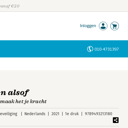
 vanaf €20
Inloggen
010-4731397
Personen
Trefwoorden
n alsof
maak het je kracht
veiliging
Nederlands
2021
1e druk
9789493213180