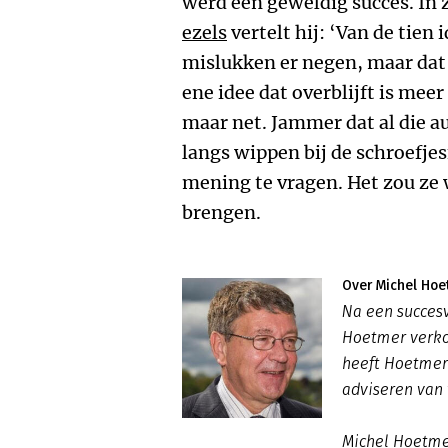
werd een geweldig succes. In 
ezels
vertelt hij: ‘Van de tien 
mislukken er negen, maar dat 
ene idee dat overblijft is mee
maar net. Jammer dat al die a
langs wippen bij de schroefje
mening te vragen. Het zou ze 
brengen.
Over Michel Hoe
Na een succesv
Hoetmer verkoo
heeft Hoetmer
adviseren van
Michel Hoetmer