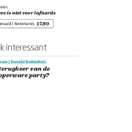
Moers
es is niet voor lafaards
17,90
genaaid | Nederlands
k interessant
sie | Ronald Buitenhuis
terugkeer van de
pperware party?