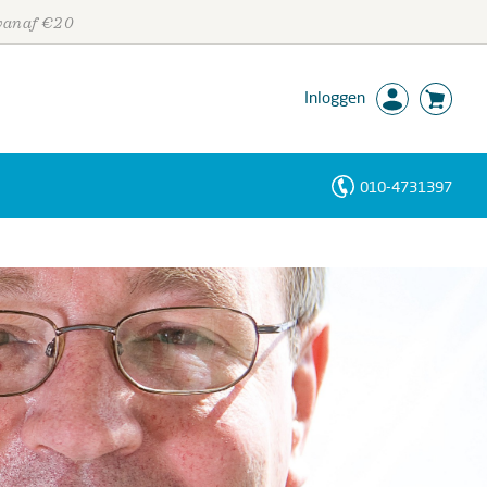
 vanaf €20
Inloggen
010-4731397
Personen
Trefwoorden