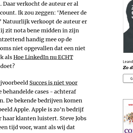
 Daar verkocht de auteur er al
ccount. Ik zou zeggen: ‘Meneer de
 Natuurlijk verkoopt de auteur er
ij zit nota bene midden in zijn
ontzettend handig mee op de
soms niet opgevallen dat een niet
k als
Hoe LinkedIn nu ECHT
Leand
 doet?
Zo d
G
ijvoorbeeld
Succes is niet voor
e behandelde cases - achteraf
ijn. De bekende bedrijven komen
eeld Apple. Apple is zo'n bedrijf
 haar klanten luistert. Steve Jobs
en tijd voor, want als wij dat