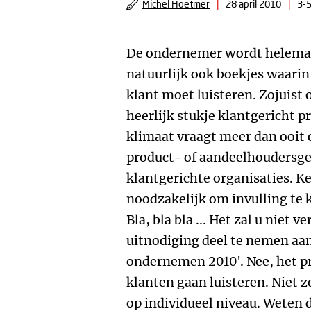
Michel Hoetmer
|
28 april 2010
|
3-5
De ondernemer wordt helemaa
natuurlijk ook boekjes waarin
klant moet luisteren. Zojuist
heerlijk stukje klantgericht 
klimaat vraagt meer dan ooit
product- of aandeelhoudersg
klantgerichte organisaties. Ke
noodzakelijk om invulling te 
Bla, bla bla ... Het zal u niet 
uitnodiging deel te nemen aan
ondernemen 2010'. Nee, het pr
klanten gaan luisteren. Niet 
op individueel niveau. Weten 