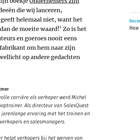
zijn boekje
Ondernemers zijn
ideeën die wij lanceren,
geeft helemaal niet, want het
Recen
Hoe 
r dan de moeite waard!’ Zo is het
uteurs en goeroes nooit eens
sfabrikant om hem naar zijn
wellicht op andere gedachten
tmer
olle carrière als verkoper werd Michel
ptrainer. Als directeur van SalesQuest
 jarenlange ervaring met het trainen en
 verkopers en salesmanagers.
 helpt verkopers bij het werven van