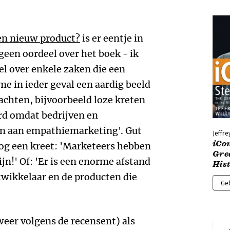
een nieuw product?
is er eentje in
 geen oordeel over het boek - ik
el over enkele zaken die een
me in ieder geval een aardig beeld
chten, bijvoorbeeld loze kreten
erd omdat bedrijven en
en aan empathiemarketing'. Gut
Jeffre
iCon
Nog een kreet: 'Marketeers hebben
Grea
jn!' Of: 'Er is een enorme afstand
Hist
wikkelaar en de producten die
Ge
weer volgens de recensent) als