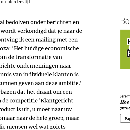
 minuten leestijd
Boe
l bedolven onder berichten en
 wordt verkondigd dat je naar de
 ontving ik een mailing met een
proza: ‘Het huidige economische
 om de transformatie van
erichte ondernemingen naar
nnis van individuele klanten is
kunnen geven aan deze ambitie.’
verbazen dat het draait om een
Jerem
 de competitie 'Klantgericht
Hoe 
pro
oduct is uit, u moet naar uw
zomaar naar de hele groep, maar
Pa
die mensen wel wat zoiets