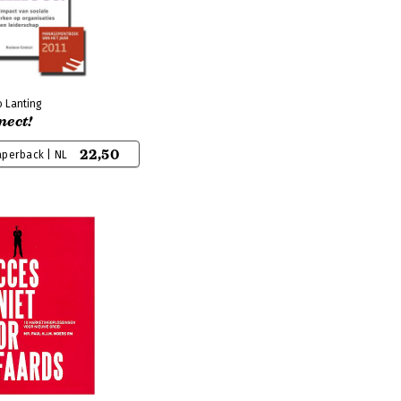
 Lanting
nect!
22,50
aperback | NL