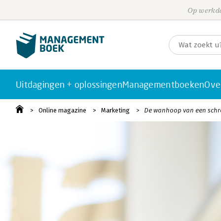
Op werkda
Uitdagingen + oplossingen
Managementboeken
Ove
Online magazine
Marketing
De wanhoop van een schro