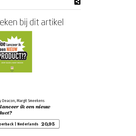
ken bij dit artikel
y Deacon, Margit Smeekens
lanceer ik een nieuw
duct?
20,95
perback | Nederlands