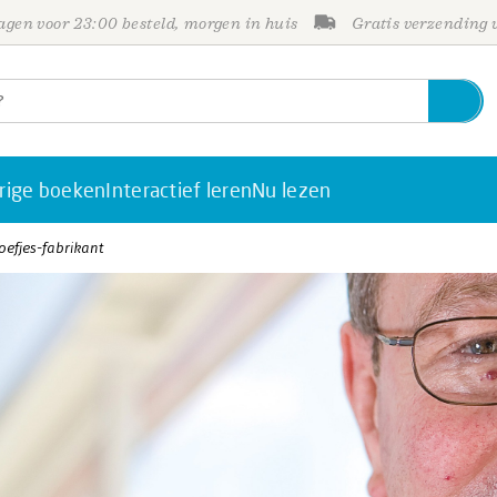
gen voor 23:00 besteld, morgen in huis
Gratis verzending
rige boeken
Interactief leren
Nu lezen
efjes-fabrikant