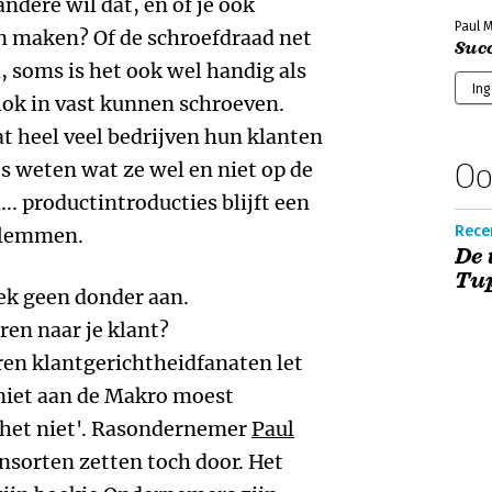
andere wil dat, en of je ook
Paul 
n maken? Of de schroefdraad net
Succ
, soms is het ook wel handig als
In
klok in vast kunnen schroeven.
t heel veel bedrijven hun klanten
Oo
s weten wat ze wel en niet op de
. productintroducties blijft een
Recen
klemmen.
De 
Tu
ek geen donder aan.
ren naar je klant?
en klantgerichtheidfanaten let
 niet aan de Makro moest
 het niet'. Rasondernemer
Paul
nsorten zetten toch door. Het