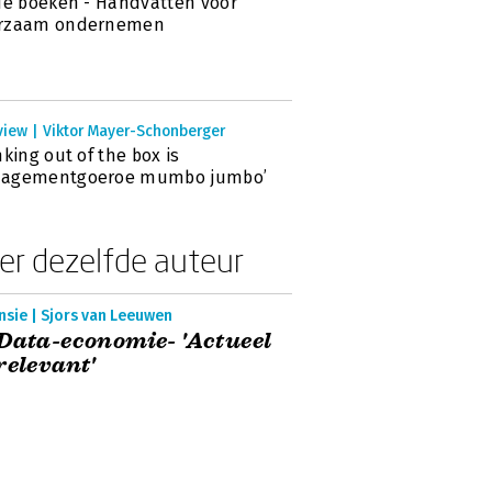
de boeken - Handvatten voor
rzaam ondernemen
view | Viktor Mayer-Schonberger
nking out of the box is
agementgoeroe mumbo jumbo’
er dezelfde auteur
nsie | Sjors van Leeuwen
Data-economie- 'Actueel
relevant'