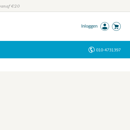
 vanaf €20
Inloggen
010-4731397
Personen
Trefwoorden