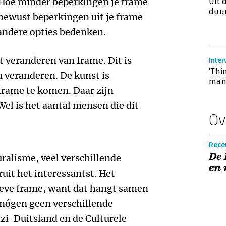
 Hoe minder beperkingen je frame
Uit 
duu
 bewust beperkingen uit je frame
 andere opties bedenken.
 veranderen van frame. Dit is
Inter
‘Thi
 veranderen. De kunst is
man
frame te komen. Daar zijn
Wel is het aantal mensen die dit
Ov
Rece
De 
uralisme, veel verschillende
en 
uit het interessantst. Het
eve frame, want dat hangt samen
ógen geen verschillende
i-Duitsland en de Culturele