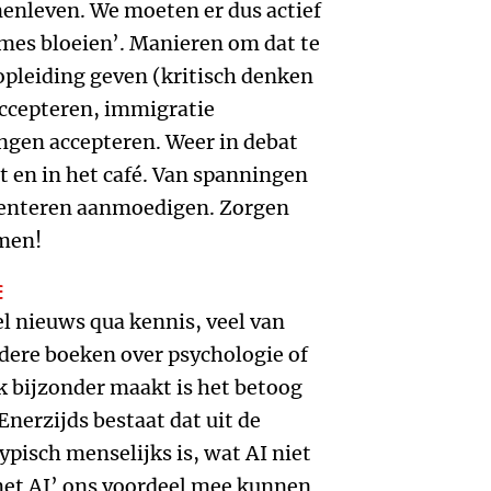
enleven. We moeten er dus actief
mes bloeien’. Manieren om dat te
opleiding geven (kritisch denken
 accepteren, immigratie
ngen accepteren. Weer in debat
at en in het café. Van spanningen
enteren aanmoedigen. Zorgen
men!
E
el nieuws qua kennis, veel van
dere boeken over psychologie of
k bijzonder maakt is het betoog
erzijds bestaat dat uit de
ypisch menselijks is, wat AI niet
 met AI’ ons voordeel mee kunnen