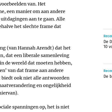
 voorbeelden van. Het
sme, een manier om aan andere
uitdagingen aan te gaan. Alle
ehalve het slechte frame dat
Recen
De D
10 v
ing (van Hannah Arendt) dat het
n, dat een liberale samenleving
n in de wereld dat moeten hebben,
gen’ van dat frame aan andere
Recen
De b
t biedt ook niet alle antwoorden
maatverandering en ongelijkheid
hiervan).
ociale spanningen op, het is niet