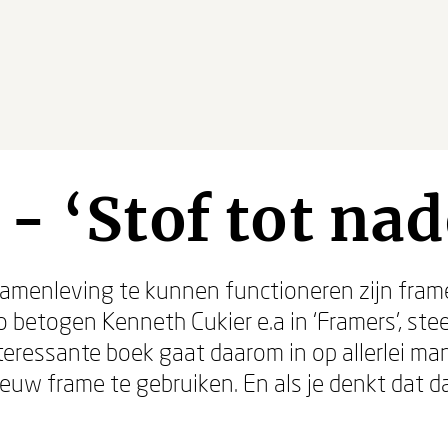
- ‘Stof tot na
n samenleving te kunnen functioneren zijn fra
zo betogen Kenneth Cukier e.a in ‘Framers’, st
nteressante boek gaat daarom in op allerlei ma
euw frame te gebruiken. En als je denkt dat dat