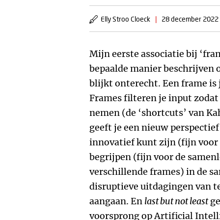
Elly Stroo Cloeck
|
28 december 2022
Mijn eerste associatie bij ‘fra
bepaalde manier beschrijven 
blijkt onterecht. Een frame is 
Frames filteren je input zodat
nemen (de ‘shortcuts’ van K
geeft je een nieuw perspectie
innovatief kunt zijn (fijn voo
begrijpen (fijn voor de samen
verschillende frames) in de s
disruptieve uitdagingen van 
aangaan. En
last but not least
ge
voorsprong op Artificial Intel