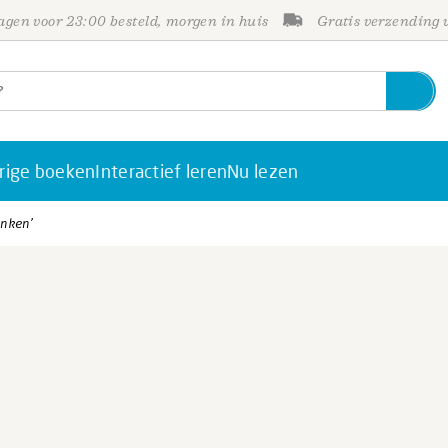
gen voor 23:00 besteld, morgen in huis
Gratis verzending
rige boeken
Interactief leren
Nu lezen
enken’