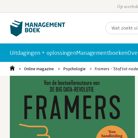
Op werkda
Uitdagingen + oplossingen
Managementboeken
Ove
Online magazine
Psychologie
Framers - ‘Stof tot nad