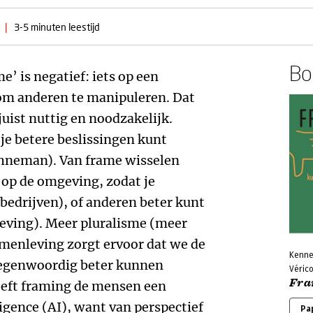
|
3-5 minuten leestijd
Boe
me’ is negatief: iets op een
om anderen te manipuleren. Dat
juist nuttig en noodzakelijk.
 je betere beslissingen kunt
ahneman). Van frame wisselen
f op de omgeving, zodat je
r bedrijven), of anderen beter kunt
leving). Meer pluralisme (meer
amenleving zorgt ervoor dat we de
Kenne
tegenwoordig beter kunnen
Vérico
Fra
eft framing de mensen een
ligence (AI), want van perspectief
Pa