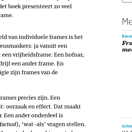
Het boek presenteert zo veel
rame.
Me
ld van individuele frames is het
Rece
Fra
eusmaskers: ja vanuit een
me
 een vrijheidsframe. Een hofnar,
drijf een ander frame. En
igie zijn frames van de
frames precies zijn. Een
it: oorzaak en effect. Dat maakt
. Een ander onderdeel is
factual
), ‘wat-als’ vragen stellen.
Acht