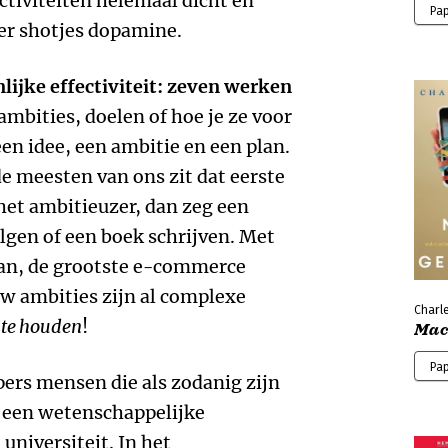
activiteiten helemaal dicht en
Pa
eer shotjes dopamine.
ijke effectiviteit: zeven werken
ambities, doelen of hoe je ze voor
en idee, een ambitie en een plan.
de meesten van ons zit dat eerste
het ambitieuzer, dan zeg een
lgen of een boek schrijven. Met
an, de grootste e-commerce
w ambities zijn al complexe
Charl
 te houden
!
Mac
Pa
pers mensen die als zodanig zijn
n een wetenschappelijke
universiteit. In het