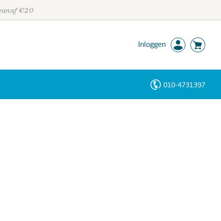
 vanaf €20
Inloggen
010-4731397
Personen
Trefwoorden