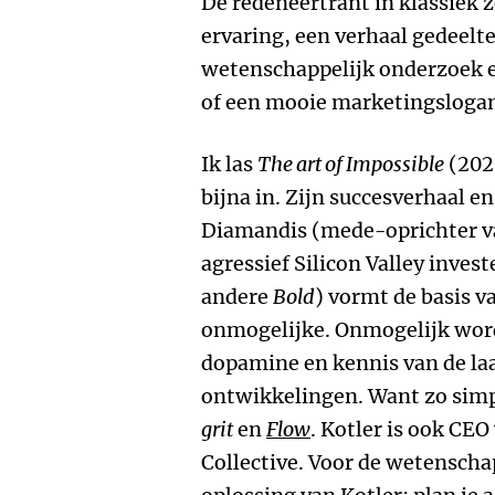
De redeneertrant in klassiek z
ervaring, een verhaal gedeelte
wetenschappelijk onderzoek en
of een mooie marketingsloga
Ik las
The art of Impossible
(2020
bijna in. Zijn succesverhaal en
Diamandis (mede-oprichter v
agressief Silicon Valley inves
andere
Bold
) vormt de basis v
onmogelijke. Onmogelijk word
dopamine en kennis van de la
ontwikkelingen. Want zo simpe
grit
en
Flow
. Kotler is ook CE
Collective. Voor de wetenscha