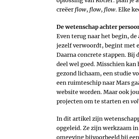
oplossing van Kotler: plan je 
creëer
flow
,
flow
,
flow
. Elke k
De wetenschap achter persoonl
Even terug naar het begin, de 
jezelf verwoordt, begint met e
Daarna concrete stappen. Bij 
deel wel goed. Misschien kan 
gezond lichaam, een studie vo
een ruimteschip naar Mars ga
website worden. Maar ook jou
projecten om te starten en
vol
In dit artikel zijn wetenschap
opgeleid. Ze zijn werkzaam i
omgeving bijvoorbeeld bij een 