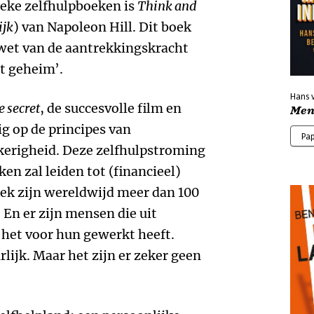
ieke zelfhulpboeken is
Think and
ijk
) van Napoleon Hill. Dit boek
 wet van de aantrekkingskracht
et geheim’.
Hans 
 secret
, de succesvolle film en
Men
ig op de principes van
Pa
erigheid. Deze zelfhulpstroming
ken zal leiden tot (financieel)
oek zijn wereldwijd meer dan 100
En er zijn mensen die uit
 het voor hun gewerkt heeft.
lijk. Maar het zijn er zeker geen