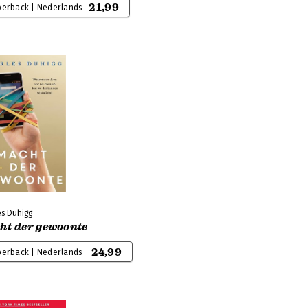
21,99
perback | Nederlands
es Duhigg
ht der gewoonte
24,99
perback | Nederlands