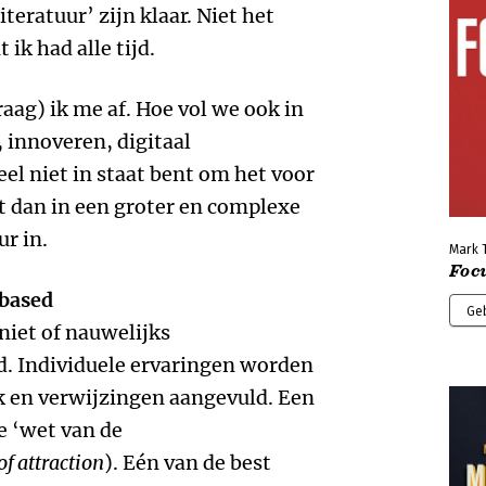
eratuur’ zijn klaar. Niet het
ik had alle tijd.
raag) ik me af. Hoe vol we ook in
 innoveren, digitaal
eel niet in staat bent om het voor
at dan in een groter en complexe
r in.
Mark 
Foc
based
Ge
niet of nauwelijks
. Individuele ervaringen worden
 en verwijzingen aangevuld. Een
e ‘wet van de
of attraction
). Eén van de best