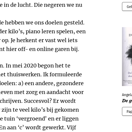
e in de lucht. Die negeren we nu
Ge
ode hebben we ons doelen gesteld.
r kilo’s, piano leren spelen, een
op. Je herkent er vast wel iets
t hier off- en online garen bij.
n. In mei 2020 begon het te
 het thuiswerken. Ik formuleerde
 doelen: a) een andere, gezondere
 leven met zorg en aandacht voor
Angel
schrijven. Succesvol? Er wordt
De g
zijn te veel kilo’s bij gekomen
Pa
e tuin ‘vergroend’ en er liggen
En aan ‘c’ wordt gewerkt. Vijf