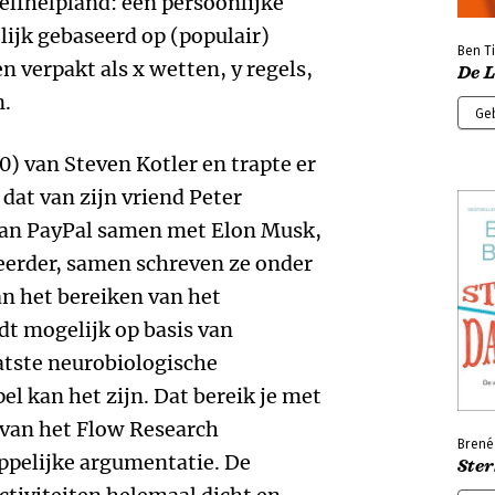
elfhelpland: een persoonlijke
lijk gebaseerd op (populair)
Ben T
 verpakt als x wetten, y regels,
De 
n.
Ge
) van Steven Kotler en trapte er
 dat van zijn vriend Peter
an PayPal samen met Elon Musk,
teerder, samen schreven ze onder
an het bereiken van het
t mogelijk op basis van
atste neurobiologische
l kan het zijn. Dat bereik je met
O van het Flow Research
Brené
ppelijke argumentatie. De
Ster