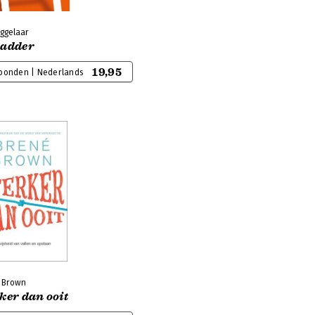
iggelaar
Ladder
19,95
bonden | Nederlands
 Brown
ker dan ooit