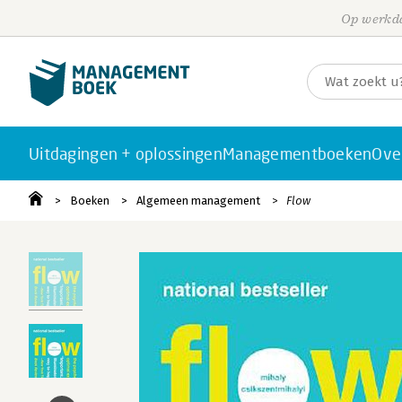
Op werkda
Uitdagingen + oplossingen
Managementboeken
Ove
Boeken
Algemeen management
Flow