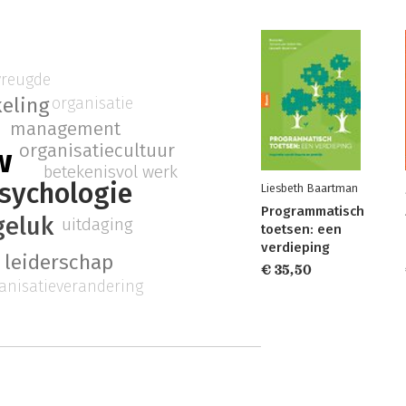
vreugde
keling
organisatie
management
organisatiecultuur
w
betekenisvol werk
psychologie
Liesbeth Baartman
Programmatisch
geluk
uitdaging
toetsen: een
verdieping
 leiderschap
€ 35,50
anisatieverandering