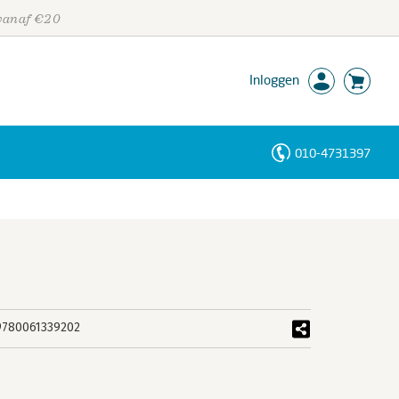
 vanaf €20
Inloggen
010-4731397
Personen
Trefwoorden
9780061339202