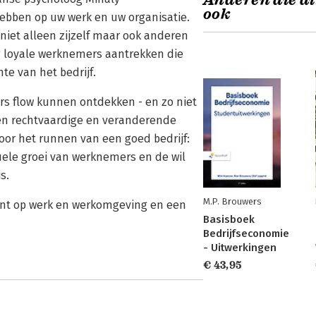
Anderen die di
ook
 hebben op uw werk en uw organisatie.
 niet alleen zijzelf maar ook anderen
ng loyale werknemers aantrekken die
te van het bedrijf.
s flow kunnen ontdekken - en zo niet
een rechtvaardige en veranderende
voor het runnen van een goed bedrijf:
uele groei van werknemers en de wil
s.
M.P. Brouwers
ezint op werk en werkomgeving en een
Basisboek
Bedrijfseconomie
- Uitwerkingen
€ 43,95