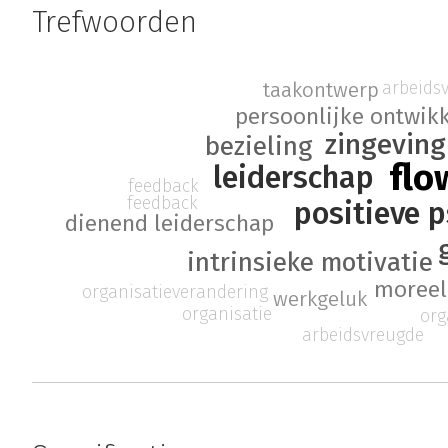
Trefwoorden
arbeids
taakontwerp
persoonlijke ontwik
zingeving
bezieling
flo
leiderschap
feedback
feedback
positieve 
dienend leiderschap
intrinsieke motivatie
moreel
organisatieverandering
werkgeluk
organisatie
org
arbeidsvreugde