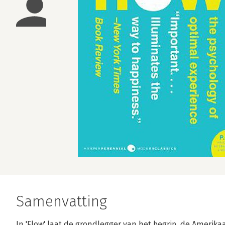
Samenvatting
In 'Flow' laat de grondlegger van het begrip, de Amerik