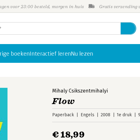
gen voor 23:00 besteld, morgen in huis
Gratis verzending
rige boeken
Interactief leren
Nu lezen
Mihaly Csikszentmihalyi
Flow
Paperback
Engels
2008
1e druk
€ 18,99