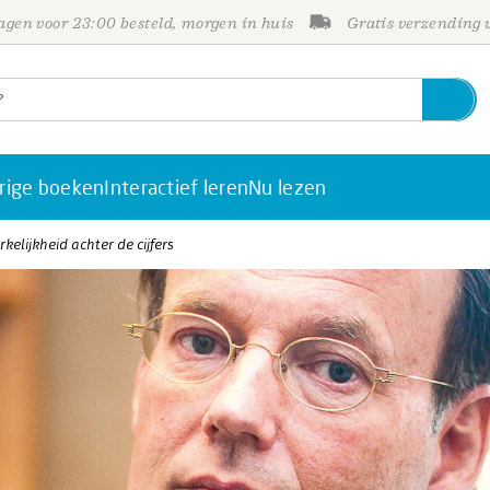
gen voor 23:00 besteld, morgen in huis
Gratis verzending
rige boeken
Interactief leren
Nu lezen
kelijkheid achter de cijfers