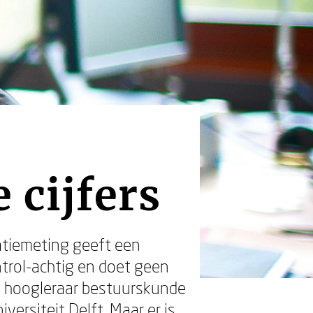
 cijfers
atiemeting geeft een
ntrol-achtig en doet geen
, hoogleraar bestuurskunde
ersiteit Delft. Maar er is