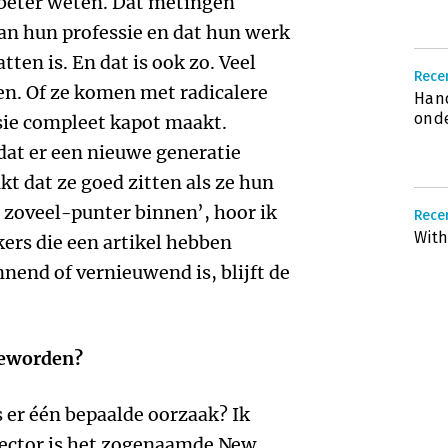
h beter weten. Dat metingen
van hun professie en dat hun werk
atten is. En dat is ook zo. Veel
Recen
ren. Of ze komen met radicalere
Hand
ond
sie compleet kapot maakt.
 dat er een nieuwe generatie
kt dat ze goed zitten als ze hun
n zoveel-punter binnen’, hoor ik
Recen
With
rs die een artikel hebben
nend of vernieuwend is, blijft de
geworden?
Is er één bepaalde oorzaak? Ik
 sector is het zogenaamde New