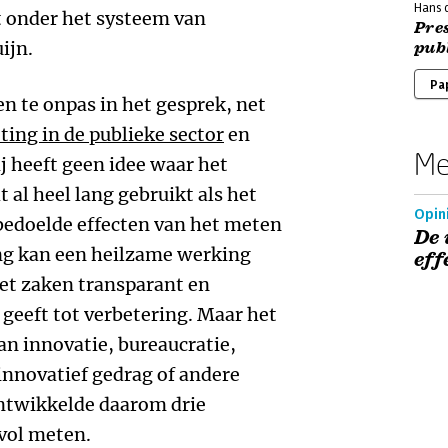
Hans d
ht onder het systeem van
Pres
ijn.
publ
Pa
en te onpas in het gesprek, net
ing in de publieke sector
en
Me
j heeft geen idee waar het
al heel lang gebruikt als het
Opini
edoelde effecten van het meten
De 
ing kan een heilzame werking
eff
et zaken transparant en
 geeft tot verbetering. Maar het
an innovatie, bureaucratie,
innovatief gedrag of andere
ontwikkelde daarom drie
vol meten.