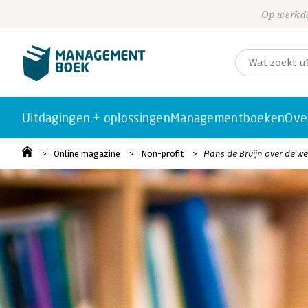
Op werkda
Uitdagingen + oplossingen
Managementboeken
Ove
Online magazine
Non-profit
Hans de Bruijn over de wer