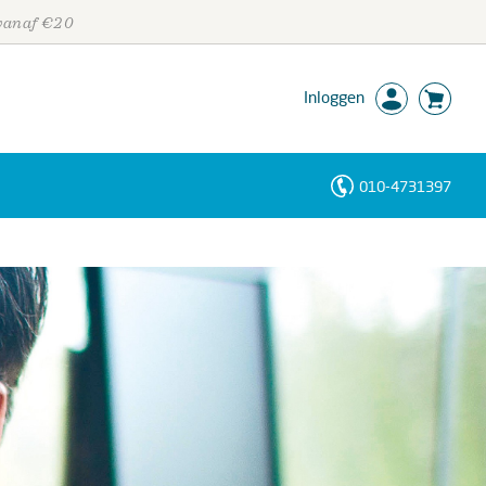
 vanaf €20
Inloggen
010-4731397
Personen
Trefwoorden