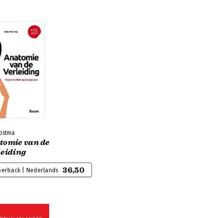
Postma
tomie van de
leiding
36,50
perback | Nederlands