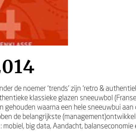
2014
nder de noemer ‘trends’ zijn ‘retro & authenti
thentieke klassieke glazen sneeuwbol (Franse
ben gehouden waarna een hele sneeuwbui aan
ben de belangrijkste (management)ontwikkelin
en: mobiel, big data, Aandacht, balanseconomie