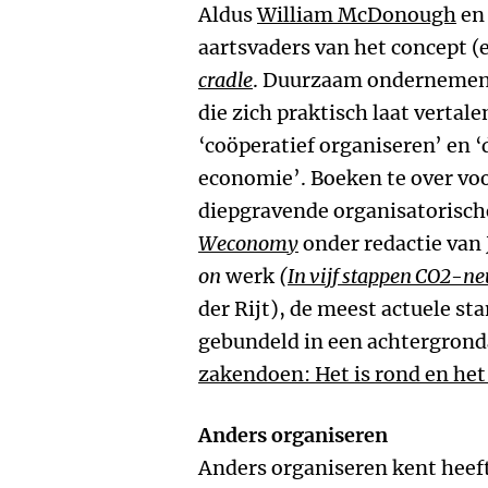
Aldus
William McDonough
e
aartsvaders van het concept 
cradle
. Duurzaam ondernemen i
die zich praktisch laat vertale
‘coöperatief organiseren’ en ‘
economie’. Boeken te over voo
diepgravende organisatorische
Weconomy
onder redactie van 
on
werk
(
In vijf stappen CO2-n
der Rijt), de meest actuele st
gebundeld in een achtergrondar
zakendoen: Het is rond en he
Anders organiseren
Anders organiseren kent heeft 