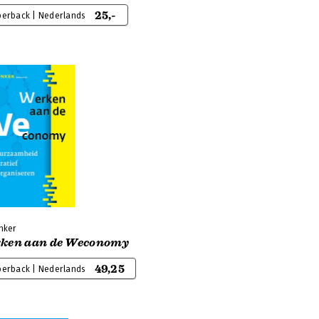
25,-
perback | Nederlands
onker
ken aan de Weconomy
49,25
perback | Nederlands