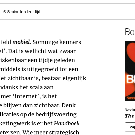
|
6-8 minuten leestijd
Boe
jfeld
mobiel
. Sommige kenners
l’. Dat is wellicht wat zwaar
iskenbaar een tijdje geleden
middels is uitgegroeid tot een
et zichtbaar is, bestaat eigenlijk
ndanks het scala aan
met ‘internet’, is het
 blijven dan zichtbaar. Denk
Nassim
caties op de bedrijfsvoering.
The
etingwerk is er het
Handboek
Pa
Petersen
. Wie meer strategisch