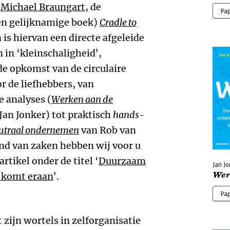
n
Michael Braungart
, de
Pa
(en gelijknamige boek)
Cradle to
s hiervan een directe afgeleide
n in ‘kleinschaligheid’,
de opkomst van de circulaire
r de liefhebbers, van
 analyses (
Werken aan de
Jan Jonker) tot praktisch
hands-
eutraal ondernemen
van Rob van
and van zaken hebben wij voor u
tikel onder de titel ‘
Duurzaam
Jan J
Wer
t komt eraan
’.
Pa
zijn wortels in zelforganisatie