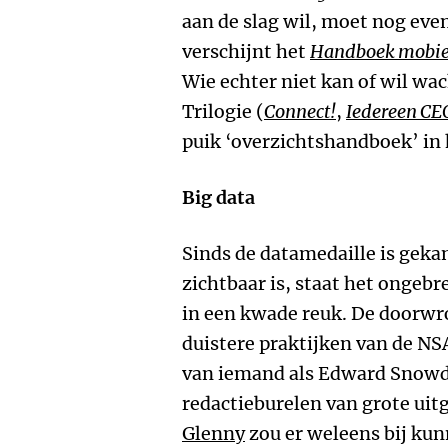
aan de slag wil, moet nog eve
verschijnt het
Handboek mobiel
Wie echter niet kan of wil wa
Trilogie (
Connect!
,
Iedereen CE
puik ‘overzichtshandboek’ in
Big data
Sinds de datamedaille is geka
zichtbaar is, staat het ongeb
in een kwade reuk. De doorwr
duistere praktijken van de NS
van iemand als Edward Snowde
redactieburelen van grote uit
Glenny
zou er weleens bij kun