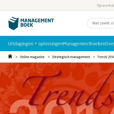
Op werkda
Uitdagingen + oplossingen
Managementboeken
Ove
Online magazine
Strategisch management
Trends 201