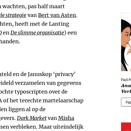
n wachten, pas half maart
e strategie
van
Bert van Asten
.
chten, heeft met de Lanting
O
en
De slimme organisatie
) een
 handen.
nteld en de Januskop ‘privacy’
Paul 
reideld verzamelen van gegevens
Ana
ochte typoscripten over de
Ver
A of het terechte martelaarschap
Pa
n liggen al op de
gevers.
Dark Market
van
Misha
nen verbleken. Maar uiteindelijk