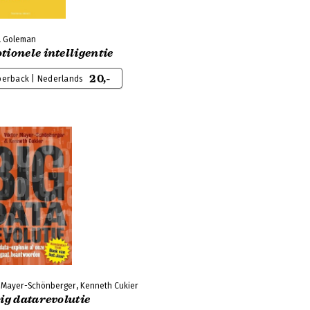
l Goleman
ionele intelligentie
20,-
perback | Nederlands
r Mayer-Schönberger, Kenneth Cukier
ig datarevolutie