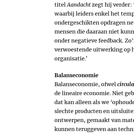
titel
Aandacht
zegt hij verder
waarbij leiders enkel het tem
ondergeschikten opdragen net z
mensen die daaraan niet kunn
onder negatieve feedback. Zo
verwoestende uitwerking op h
organisatie.’
Balanseconomie
Balanseconomie, ofwel
circul
de lineaire economie. Niet g
dat kan alleen als we ‘ophou
slechte producten en uitsluit
ontwerpen, gemaakt van mater
kunnen teruggeven aan technis