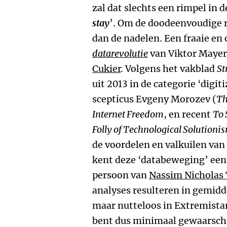
zal dat slechts een rimpel in de
stay
’. Om de doodeenvoudige r
dan de nadelen. Een fraaie en
datarevolutie
van Viktor Maye
Cukier
. Volgens het vakblad
St
uit 2013 in de categorie ‘digit
scepticus Evgeny Morozev (
Th
Internet Freedom
, en recent
To 
Folly of Technological Solutioni
de voordelen en valkuilen van
kent deze ‘databeweging’ een
persoon van
Nassim Nicholas 
analyses resulteren in gemidd
maar nutteloos in Extremistan
bent dus minimaal gewaarsc