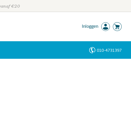
 vanaf €20
Inloggen
010-4731397
Personen
Trefwoorden