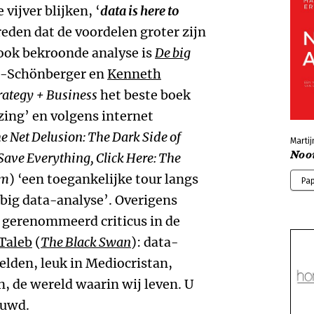
 vijver blijken, ‘
data is here to
eden dat de voordelen groter zijn
 ook bekroonde analyse is
De big
r-Schönberger en
Kenneth
rategy + Business
het beste boek
izing’ en volgens internet
e Net Delusion: The Dark Side of
Martij
Nooi
Save Everything, Click Here: The
sm
) ‘een toegankelijke tour langs
Pa
 big data-analyse’. Overigens
 gerenommeerd criticus in de
Taleb
(
The Black Swan
): data-
elden, leuk in Mediocristan,
, de wereld waarin wij leven. U
huwd.