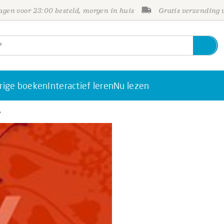
gen voor 23:00 besteld, morgen in huis
Gratis verzending
rige boeken
Interactief leren
Nu lezen
4