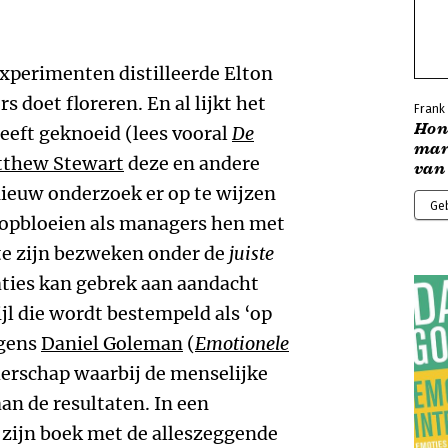
perimenten distilleerde Elton
doet floreren. En al lijkt het
Frank
Hons
heeft geknoeid (lees vooral
De
mar
thew Stewart
deze en andere
van 
 nieuw onderzoek er op te wijzen
Ge
 opbloeien als managers hen met
 te zijn bezweken onder de
juiste
saties kan gebrek aan aandacht
l die wordt bestempeld als ‘op
lgens
Daniel Goleman
(
Emotionele
derschap waarbij de menselijke
n de resultaten. In een
 zijn boek met de alleszeggende