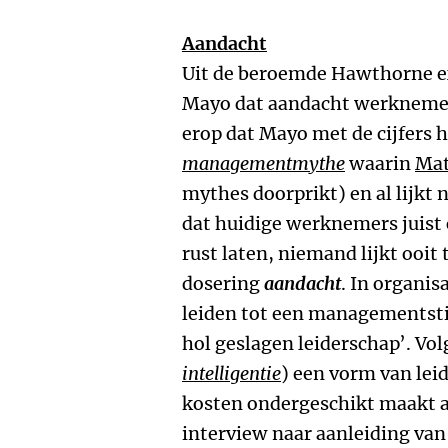
Aandacht
Uit de beroemde Hawthorne ex
Mayo dat aandacht werknemers 
erop dat Mayo met de cijfers 
managementmythe
waarin
Mat
mythes doorprikt) en al lijkt
dat huidige werknemers juist
rust laten, niemand lijkt ooit
dosering
aandacht
. In organi
leiden tot een managementstij
hol geslagen leiderschap’. Vo
intelligentie
) een vorm van lei
kosten ondergeschikt maakt aa
interview naar aanleiding van