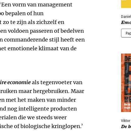
: ‘Een vorm van management
po bepalen of hun
Danie
o te zijn als zichzelf en
Emot
en voldoen passeren of bedelven
Pa
'n commanderende stijl heeft een
et emotionele klimaat van de
aire economie
als tegenvoeter van
ebruiken maar hergebruiken. Maar
den met het maken van minder
end nog intelligente producten
ialen die we steeds weer
Vikto
che of biologische kringlopen.’
De b