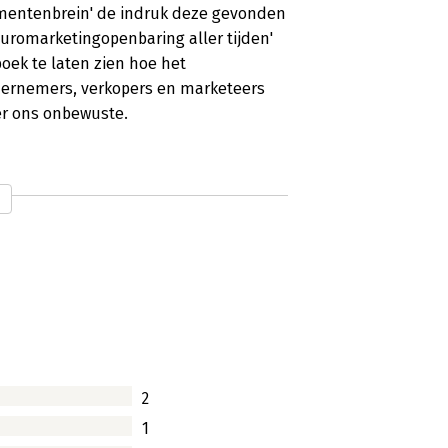
umentenbrein' de indruk deze gevonden
euromarketingopenbaring aller tijden'
boek te laten zien hoe het
dernemers, verkopers en marketeers
er ons onbewuste.
onsumentenbrein
 de Munnik wekt met de ronkende claim
umentenbrein' de indruk deze gevonden
euromarketingopenbaring aller tijden'
boek te laten zien hoe het
dernemers, verkopers en marketeers
2
er ons onbewuste.
1