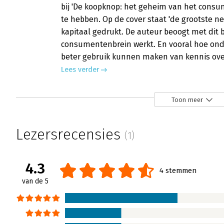
bij 'De koopknop: het geheim van het cons
te hebben. Op de cover staat 'de grootste n
kapitaal gedrukt. De auteur beoogt met dit 
consumentenbrein werkt. En vooral hoe on
beter gebruik kunnen maken van kennis ov
Lees verder
Toon meer
De koopknop - Het geheim van het c
Paul Hassels Mönning | 9 november 2012
Lezersrecensies
(1)
Bestaat er zoiets als een koopknop? Martin
bij 'De koopknop: het geheim van het cons
te hebben. Op de cover staat 'de grootste n
4.3
4 stemmen
kapitaal gedrukt. De auteur beoogt met dit 
van de 5
consumentenbrein werkt. En vooral hoe on
beter gebruik kunnen maken van kennis ov
Lees verder