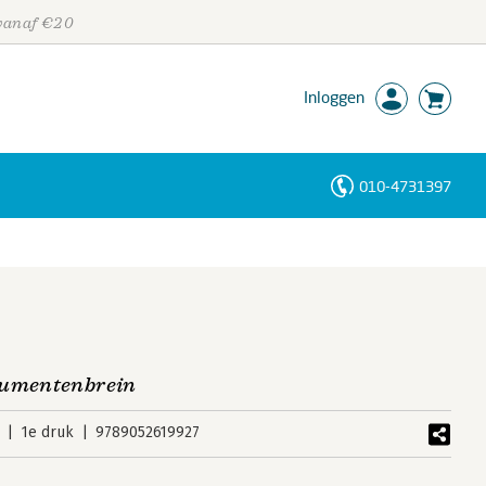
 vanaf €20
Inloggen
010-4731397
Personen
Trefwoorden
sumentenbrein
1e druk
9789052619927