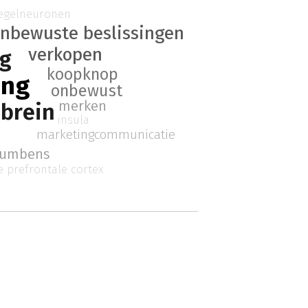
egelneuronen
nbewuste beslissingen
verkopen
g
koopknop
ing
onbewust
merken
brein
insula
marketingcommunicatie
cumbens
 prefrontale cortex