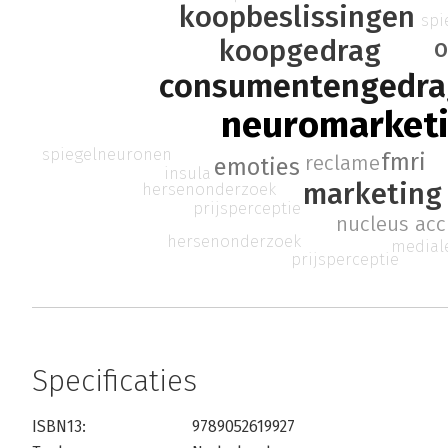
koopbeslissingen
spi
o
koopgedrag
consumentengedra
neuromarket
spiegelneuronen
fmri
reclame
emoties
insula
marketing
hersenonderzoek
prijsperceptie
nucleus ac
hersenonderzoek
mediale
prijsperceptie
Specificaties
ISBN13:
9789052619927