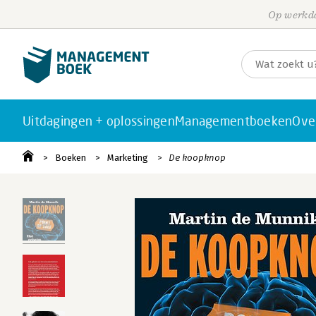
Op werkda
Uitdagingen + oplossingen
Managementboeken
Ove
Boeken
Marketing
De koopknop