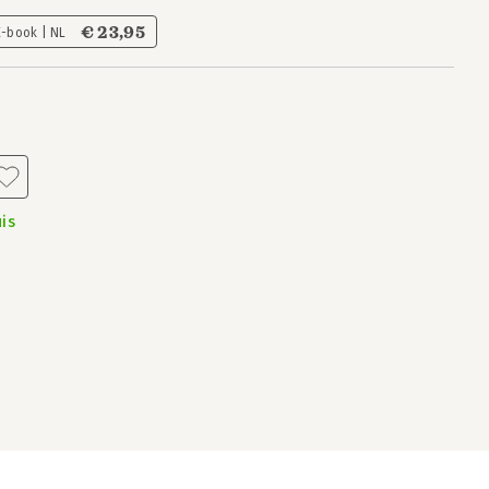
€ 23,95
E-book | NL
is