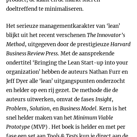
doeltreffend te minimaliseren.
Het serieuze managementkarakter van ‘lean’
blijkt uit het recent verschenen
The Innovator’s
Method
, uitgegeven door de prestigieuze
Harvard
Business Review Press
. Met de aansprekende
ondertitel ‘Bringing the Lean Start-up into your
organization’ hebben de auteurs Nathan Furr en
Jeff Dyer alle ‘lean’ uitgangspunten onderzocht
en helder op een rij gezet. De methode die de
auteurs uitwerken, omvat de fases
Insight
,
Problem
,
Solution
, en
Business Model
. Kern is het
snel helder maken van het
Minimum Viable
Prototype
(MVP) . Het boek is helder en met per
fase een set aan
Tools & Tests
kun je direct aan de