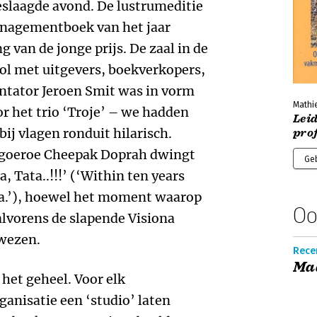
eslaagde avond. De lustrumeditie
anagementboek van het jaar
g van de jonge prijs. De zaal in de
l met uitgevers, boekverkopers,
entator Jeroen Smit was in vorm
Mathi
r het trio ‘Troje’ – we hadden
Lei
bij vlagen ronduit hilarisch.
prof
sgoeroe Cheepak Doprah dwingt
Ge
, Tata..!!!’ (‘Within ten years
ata.’), hoewel het moment waarop
Oo
alvorens de slapende Visiona
wezen.
Rece
Ma
 het geheel. Voor elk
anisatie een ‘studio’ laten