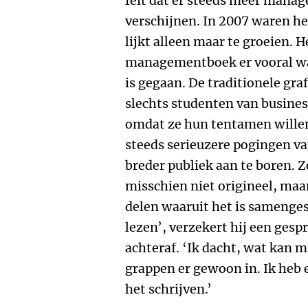
feit dat er steeds meer mana
verschijnen. In 2007 waren h
lijkt alleen maar te groeien. H
managementboek er vooral wat
is gegaan. De traditionele g
slechts studenten van busine
omdat ze hun tentamen willen
steeds serieuzere pogingen v
breder publiek aan te boren.
misschien niet origineel, maa
delen waaruit het is samengest
lezen’, verzekert hij een gesp
achteraf. ‘Ik dacht, wat kan mi
grappen er gewoon in. Ik heb 
het schrijven.’