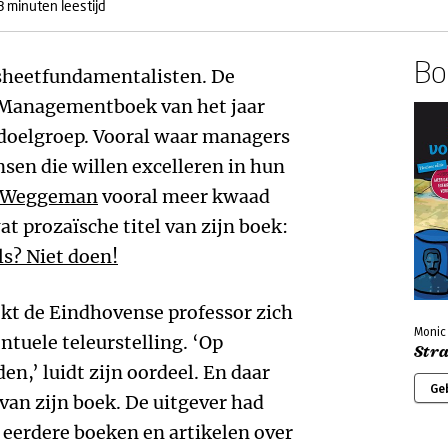
8 minuten leestijd
Boe
sheetfundamentalisten. De
t Managementboek van het jaar
n doelgroep. Vooral waar managers
sen die willen excelleren in hun
 Weggeman
vooral meer kwaad
t prozaïsche titel van zijn boek:
s? Niet doen!
kt de Eindhovense professor zich
Monic 
ntuele teleurstelling. ‘Op
Str
den,’ luidt zijn oordeel. En daar
Ge
g van zijn boek. De uitgever had
n eerdere boeken en artikelen over