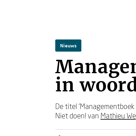
Nieuws
Managem
in woor
De titel 'Managementboek 
Niet doen! van
Mathieu W