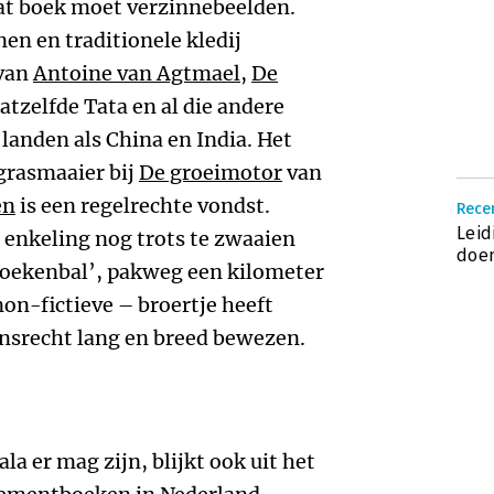
dat boek moet verzinnebeelden.
en en traditionele kledij
 van
Antoine van Agtmael
,
De
datzelfde Tata en al die andere
anden als China en India. Het
rasmaaier bij
De groeimotor
van
en
is een regelrechte vondst.
Recen
Leid
 enkeling nog trots te zwaaien
doe
 Boekenbal’, pakweg een kilometer
on-fictieve – broertje heeft
ansrecht lang en breed bewezen.
 er mag zijn, blijkt ook uit het