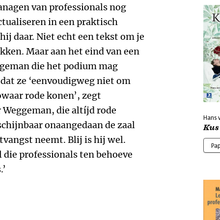
nagen van professionals nog
tualiseren in een praktisch
ij daar. Niet echt een tekst om je
rekken. Maar aan het eind van een
eggeman die het podium mag
 dat ze ‘eenvoudigweg niet om
zowaar rode konen’, zegt
 Weggeman, die altíjd rode
Hans 
 schijnbaar onaangedaan de zaal
Kus 
tvangst neemt. Blij is hij wel.
Pa
l die professionals ten behoeve
.’