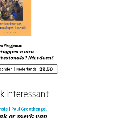
eu Weggeman
dinggeven aan
essionals? Niet doen!
29,50
bonden | Nederlands
k interessant
nsie | Paul Groothengel
ak er merk van