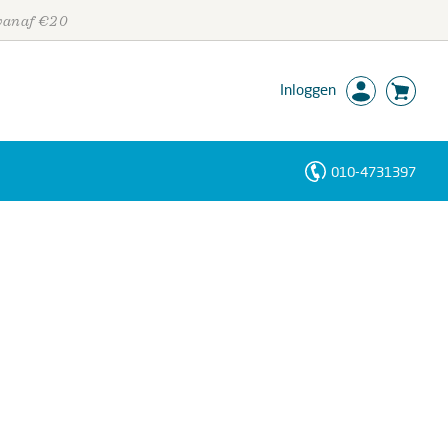
 vanaf €20
Inloggen
010-4731397
Personen
Trefwoorden