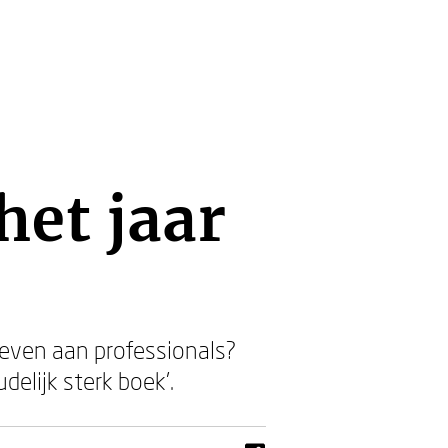
et jaar
even aan professionals?
delijk sterk boek'.