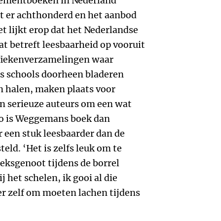
gementboeken in Nederland
et er achthonderd en het aanbod
et lijkt erop dat het Nederlandse
 betreft leesbaarheid op vooruit
rafiekenverzamelingen waar
ss schools doorheen bladeren
 halen, maken plaats voor
an serieuze auteurs om een wat
 Zo is Weggemans boek dan
r een stuk leesbaarder dan de
eld. ‘Het is zelfs leuk om te
reksgenoot tijdens de borrel
j het schelen, ik gooi al die
er zelf om moeten lachen tijdens