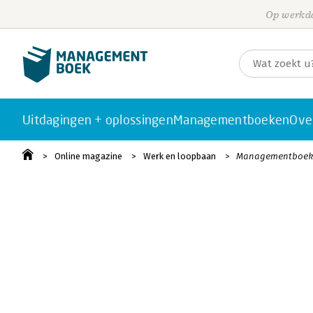
Op werkda
Uitdagingen + oplossingen
Managementboeken
Ove
Online magazine
Werk en loopbaan
Managementboek v