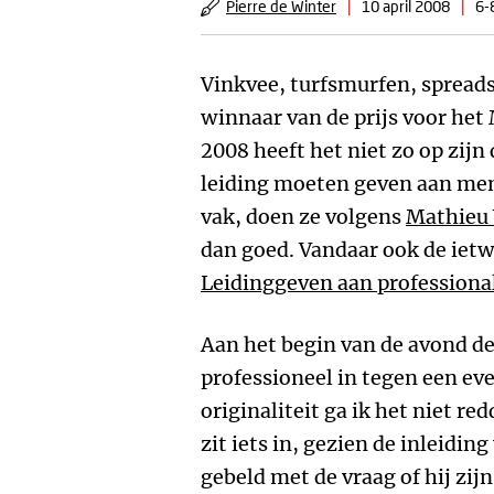
Pierre de Winter
|
10 april 2008
|
6-
Vinkvee, turfsmurfen, spread
winnaar van de prijs voor he
2008 heeft het niet zo op zij
leiding moeten geven aan men
vak, doen ze volgens
Mathieu
dan goed. Vandaar ook de ietwa
Leidinggeven aan professional
Aan het begin van de avond de
professioneel in tegen een eve
originaliteit ga ik het niet red
zit iets in, gezien de inleidin
gebeld met de vraag of hij zij