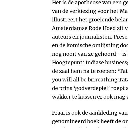
Het is de apotheose van een g
van de verkiezing voor het M
illustreert het groeiende belan
Amsterdamse Rode Hoed zit vo
auteurs en journalisten. Pres
en de komische omlijsting doo
nog nooit van ze gehoord – is 
Hoogtepunt: Indiase busines
de zaal hem na te roepen: ‘Tata
you will all be brrreathing T
de prins ‘godverdepiel’ roept 
wakker te kussen er ook mag 
Fraai is ook de aankleding van
genomineerd boek heeft de org