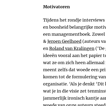
Motivatoren
Tijdens het rondje interviews 
en boosheid belangrijke motiv
een managementboek. Zowel
&
Jeroen Geelhoed
(auteurs v
en
Roland van Kralingen
(‘De 
ideeën vooral aan het papier t
wat ze om zich heen allemaal 
meent zelfs dat woede een pr
komen tot de formulering van 
organisatie. ‘Als je denkt ‘Dit
wat je in die visie zet tenminst
jammerlijk ironisch kantje aa
woede van onze auteurs stee