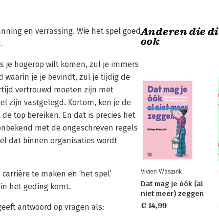
Anderen die di
anning en verrassing. Wie het spel goed
ook
.
ls je hogerop wilt komen, zul je immers
arin je je bevindt, zul je tijdig de
ertijd vertrouwd moeten zijn met
l zijn vastgelegd. Kortom, ken je de
t de top bereiken. En dat is precies het
e onbekend met de ongeschreven regels
l dat binnen organisaties wordt
Vivien Waszink
carrière te maken en ‘het spel’
Dat mag je óók (al
 in het geding komt.
niet meer) zeggen
€ 14,99
geeft antwoord op vragen als: