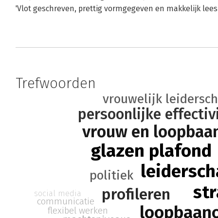
'Vlot geschreven, prettig vormgegeven en makkelijk lee
Trefwoorden
vrouwelijk leidersc
persoonlijke effectiv
vrouw en loopbaa
glazen plafond
leidersc
politiek
str
profileren
social media
communicatie
loopbaano
flexibel werken