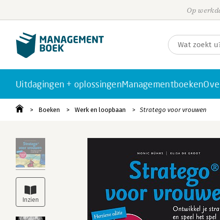
Op werkda
Uitdagingen + oplossingen
Managementboeken
Ove
Boeken
Werk en loopbaan
Stratego voor vrouwen