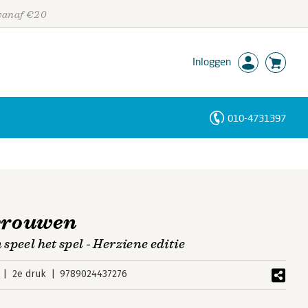
 vanaf €20
Inloggen
010-4731397
Personen
Trefwoorden
 vrouwen
 speel het spel - Herziene editie
2e druk
9789024437276