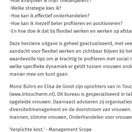
-Hoe analyseer ik mijn ‘medespelers’?
-Welke strategie kies ik?
-Hoe kan ik effectief onderhandelen?
-Hoe kan ik mezelf beter profileren en positioneren?
-En hoe doe ik dat bij flexibel werken en werken op afst
Deze herziene uitgave is geheel geactualiseerd, met ve
aandacht voor flexibel werken en zichtbaar blijven bij he
waardevolle tips om je krachtig te profileren met socia
welke specifieke dynamiek er geldt tussen vrouwen onder
manier mee om kunt gaan.
Monic Bührs en Elisa de Groot zijn oprichters van In To
(www.intouchwrm.nl). Dit bureau is gespecialiseerd in t
opgeleide vrouwen. Daarnaast adviseren zij organisaties
diversiteitmanagement en de doorstroom van vrouwen. E
mannen, slimme vrouwen, Onderhandelen voor vrouwen 
'Verplichte kost.' - Management Scope