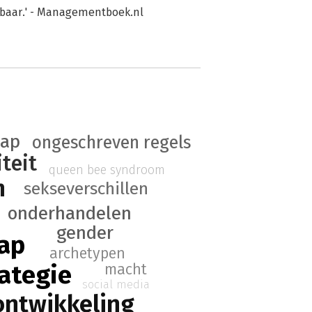
sbaar.' - Managementboek.nl
hap
ongeschreven regels
iteit
queen bee syndroom
n
sekseverschillen
onderhandelen
gender
hap
archetypen
ategie
macht
social media
ntwikkeling