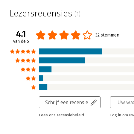
Tijdens een feestje, eerder dit jaar, raakte
van een groot bedrijf. We kregen het over h
Lezersrecensies
(1)
leidinggevende posities. Deze manager gaf 
zocht naar vrouwelijke hogere leidinggeven
waren.
4.1
32 stemmen
Lees verder
van de 5
Schrijf een recensie
Uw waa
Lees ons recensiebeleid
Log in om uw