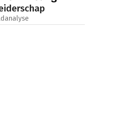
leiderschap
ldanalyse