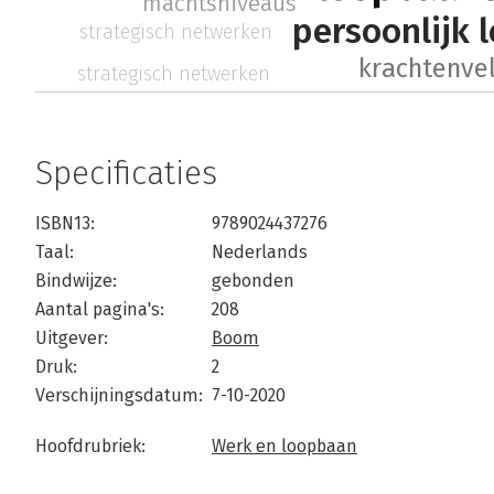
machtsniveaus
persoonlijk 
strategisch netwerken
krachtenve
strategisch netwerken
Specificaties
ISBN13:
9789024437276
Taal:
Nederlands
Bindwijze:
gebonden
Aantal pagina's:
208
Uitgever:
Boom
Druk:
2
Verschijningsdatum:
7-10-2020
Hoofdrubriek:
Werk en loopbaan