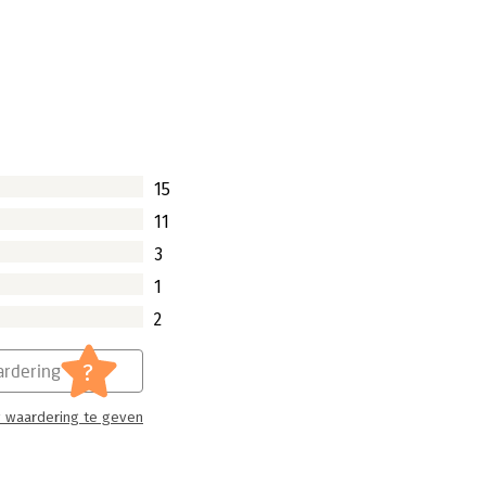
 ik in gesprek met een divisiemanager
et geringe aantal vrouwen in hogere
aan dat men binnen zijn bedrijf steeds
den, maar dat die er gewoon niet
15
11
3
1
2
?
rdering
 waardering te geven