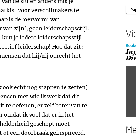
e van de sluier, anders mis je
atkist voor verschilmakers te
Pa
ap is de ‘oervorm’ van
 van zijn’, geen leiderschapsstijl.
Vi
 kun je iedere leiderschapsstijl
rectief leiderschap! Hoe dat zit?
Book
In
 mensen dat hij/zij oprecht het
Di
ik ook echt nog stappen te zetten)
mensen met wie ik werk dat dit
t te oefenen, er zelf beter van te
r omdat ik voel dat er in het
d helderheid geschept moet
Me
 of een doorbraak geïnspireerd.