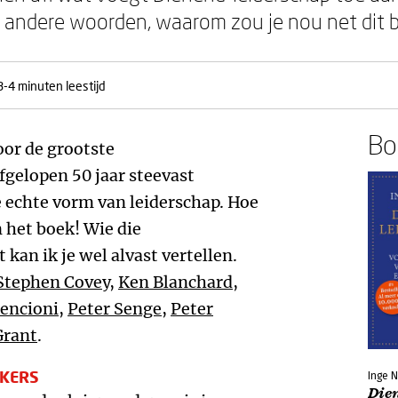
t andere woorden, waarom zou je nou net dit 
3-4 minuten leestijd
Boe
or de grootste
gelopen 50 jaar steevast
 echte vorm van leiderschap. Hoe
in het boek! Wie die
an ik je wel alvast vertellen.
Stephen Covey
,
Ken Blanchard
,
Lencioni
,
Peter Senge
,
Peter
rant
.
AKERS
Inge N
Die