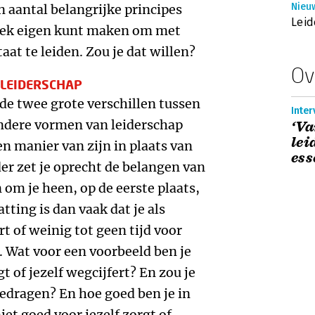
Nieu
n aantal belangrijke principes
Leid
boek eigen kunt maken om met
aat te leiden. Zou je dat willen?
Ov
-LEIDERSCHAP
 de twee grote verschillen tussen
Inter
andere vormen van leiderschap
‘Va
lei
n manier van zijn in plaats van
ess
ider zet je oprecht de belangen van
 om je heen, op de eerste plaats,
tting is dan vaak dat je als
rt of weinig tot geen tijd voor
o. Wat voor een voorbeeld ben je
gt of jezelf wegcijfert? En zou je
gedragen? En hoe goed ben je in
niet goed voor jezelf zorgt of