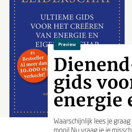
Preview
Dienend
gids voo
energie 
Waarschijnlijk lees je gr
mooi! Nu vraag je je missc