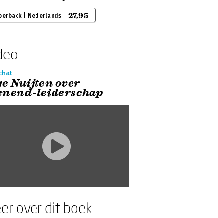
27,95
perback | Nederlands
deo
chat
ge Nuijten over
enend-leiderschap
er over dit boek