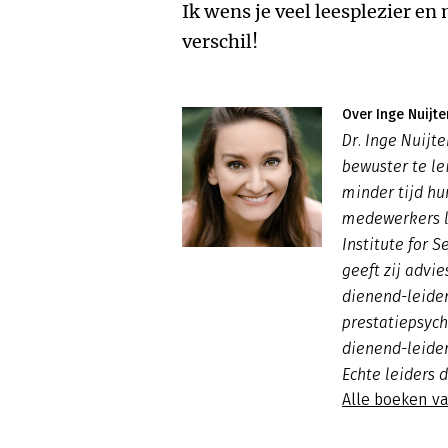
Ik wens je veel leesplezier e
verschil!
Over Inge Nuijte
Dr. Inge Nuijt
bewuster te l
minder tijd hu
medewerkers l
Institute for 
geeft zij advi
dienend-leider
prestatiepsych
dienend-leider
Echte leiders 
Alle boeken va