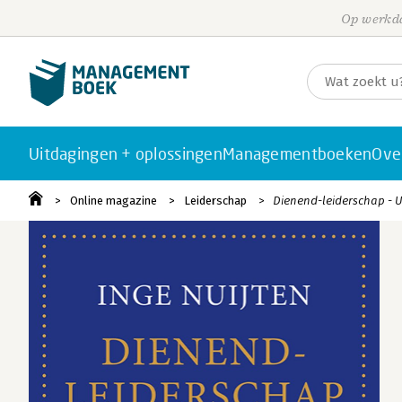
Op werkda
Uitdagingen + oplossingen
Managementboeken
Ove
Online magazine
Leiderschap
Dienend-leiderschap - U