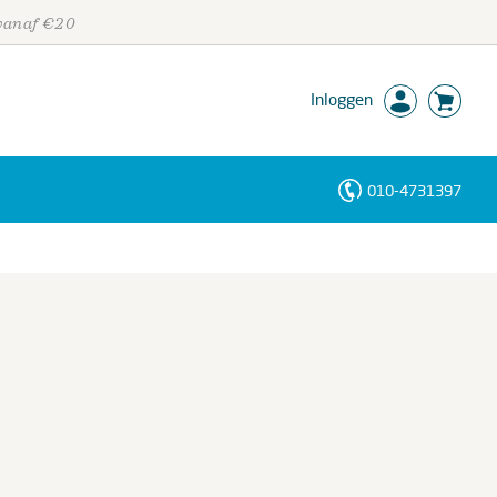
 vanaf €20
Inloggen
010-4731397
Personen
Trefwoorden