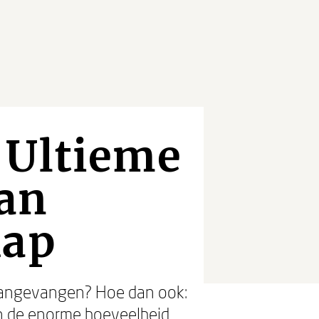
 Ultieme
van
hap
 aangevangen? Hoe dan ook:
an de enorme hoeveelheid