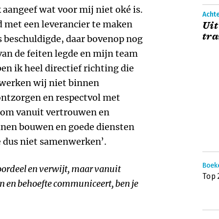
k aangeef wat voor mij niet oké is.
Acht
d met een leverancier te maken
Uit
tra
ls beschuldigde, daar bovenop nog
van de feiten legde en mijn team
 ik heel directief richting die
 werken wij niet binnen
 ontzorgen en respectvol met
 om vanuit vertrouwen en
unnen bouwen en goede diensten
e dus niet samenwerken’.
Boek
 oordeel en verwijt, maar vanuit
Top 
den en behoefte communiceert, ben je