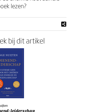
boek lezen?
k bij dit artikel
uijten
nend-leiderschap