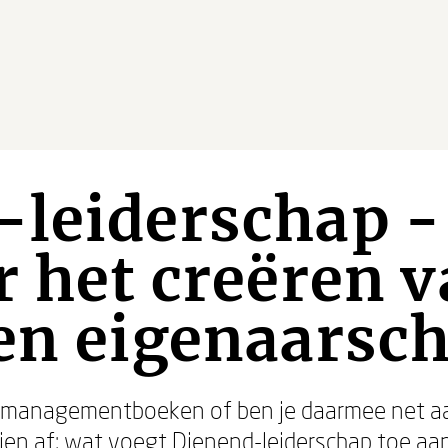
-leiderschap -
r het creëren 
en eigenaarsc
aag managementboeken of ben je daarmee net
hien af: wat voegt Dienend-leiderschap toe a