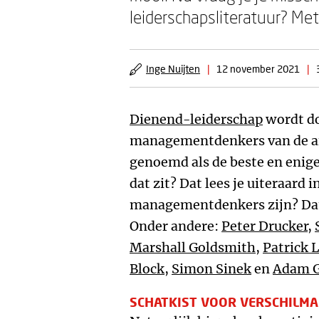
leiderschapsliteratuur? Me
Inge Nuijten
|
12 november 2021
|
Dienend-leiderschap
wordt do
managementdenkers van de af
genoemd als de beste en enige
dat zit? Dat lees je uiteraard 
managementdenkers zijn? Dat k
Onder andere:
Peter Drucker
,
Marshall Goldsmith
,
Patrick 
Block
,
Simon Sinek
en
Adam G
SCHATKIST VOOR VERSCHILM