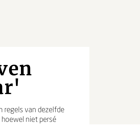
even
ar'
n regels van dezelfde
, hoewel niet persé