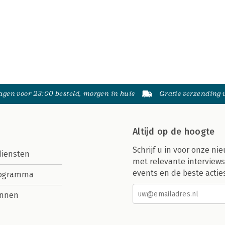
gen voor 23:00 besteld, morgen in huis
Gratis verzending
Altijd op de hoogte
Schrijf u in voor onze nie
diensten
met relevante interviews
events en de beste actie
rogramma
nnen