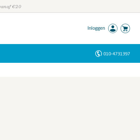
 vanaf €20
Inloggen
010-4731397
Personen
Trefwoorden