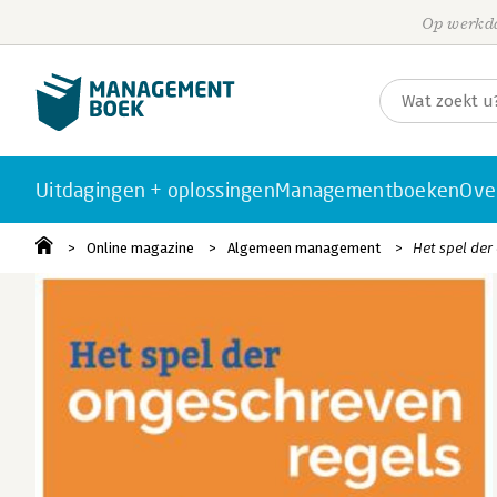
Op werkda
Uitdagingen + oplossingen
Managementboeken
Ove
Online magazine
Algemeen management
Het spel der