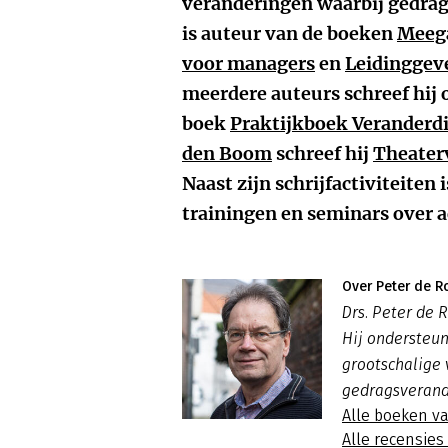
veranderingen waarbij gedrags
is auteur van de boeken
Meega
voor managers
en
Leidinggeve
meerdere auteurs schreef hij 
boek
Praktijkboek Veranderd
den Boom
schreef hij
Theaterv
Naast zijn schrijfactiviteiten i
trainingen en seminars over
Over Peter de R
Drs. Peter de R
Hij ondersteun
grootschalige
gedragsverand
Alle boeken v
Alle recensie