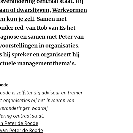
verandering centraal staat. Hij
an of dwarsliggen
,
Werkvormen
n kun je zelf
. Samen met
onder red. van
Rob van Es
het
iagnose
en samen met
Peter van
oorstellingen in organisaties
.
s hij
spreker
en organiseert hij
 actuele managementthema's.
oode
oode is zelfstandig adviseur en trainer.
t organisaties bij het invoeren van
 veranderingen waarbij
ering centraal staat.
an Peter de Roode
s van Peter de Roode