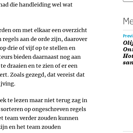
had die handleiding wel wat
Me
orden om met elkaar een overzicht
Previ
 regels aan de orde zijn, daarover
Oli
p drie of vijf op te stellen en
Onz
Hot
uteurs bieden daarnaast nog aan
sa
e draaien en te zien of er een
t. Zoals gezegd, dat vereist dat
jving.
ek te lezen maar niet terug zag in
e sorteren op ongeschreven regels
het team verder zouden kunnen
 zijn en het team zouden