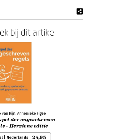
k bij dit artikel
 van Rijn, Annemieke Figee
spel der ongeschreven
ls - Herziene editie
24,95
el | Nederlands