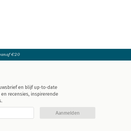
 vanaf €20
uwsbrief en blijf up-to-date
 en recensies, inspirerende
s.
Aanmelden