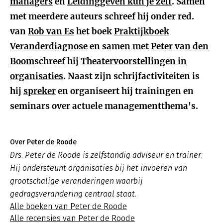
managers
en
Leidinggeven kun je zelf
. Samen
met meerdere auteurs schreef hij onder red.
van
Rob van Es
het boek
Praktijkboek
Veranderdiagnose
en samen met
Peter van den
Boom
schreef hij
Theatervoorstellingen in
organisaties
. Naast zijn schrijfactiviteiten is
hij
spreker
en organiseert hij trainingen en
seminars over actuele managementthema's.
Over Peter de Roode
Drs. Peter de Roode is zelfstandig adviseur en trainer.
Hij ondersteunt organisaties bij het invoeren van
grootschalige veranderingen waarbij
gedragsverandering centraal staat.
Alle boeken van Peter de Roode
Alle recensies van Peter de Roode