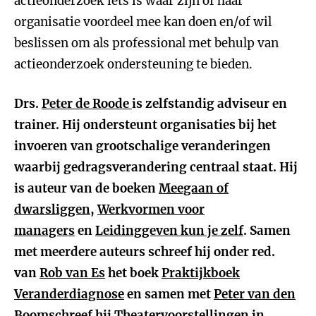
actieonderzoek iets is waar zijn of haar
organisatie voordeel mee kan doen en/of wil
beslissen om als professional met behulp van
actieonderzoek ondersteuning te bieden.
Drs.
Peter de Roode
is zelfstandig adviseur en
trainer. Hij ondersteunt organisaties bij het
invoeren van grootschalige veranderingen
waarbij gedragsverandering centraal staat. Hij
is auteur van de boeken
Meegaan of
dwarsliggen
,
Werkvormen voor
managers
en
Leidinggeven kun je zelf
. Samen
met meerdere auteurs schreef hij onder red.
van
Rob van Es
het boek
Praktijkboek
Veranderdiagnose
en samen met
Peter van den
Boom
schreef hij
Theatervoorstellingen in