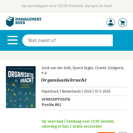
Op werkdagen voor 23:00 besteld, morgen in huis
Joost van der Kolk
Sjoerd Segijn
Chanté Zuidgeest
e.a.
Organisatiekracht
Paperback
Nederlands
2026
13-5-2026
VERKOOPPOSITIE
Positie #62
Op voorraad | Vandaag voor 23:00 besteld,
zaterdag in huis | Gratis verzonden