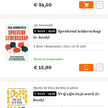
€ 34,50
Jan Sonneveld
Sprekend leiderschap
E-book - epub
(e-book)
E-Book
Nederlands
2024
22-10-2025
Direct te downloaden
€ 15,99
Nienke de Vries
Berdine Grashuis
Vrij zijn in je werk (e-
E-book - epub
book)