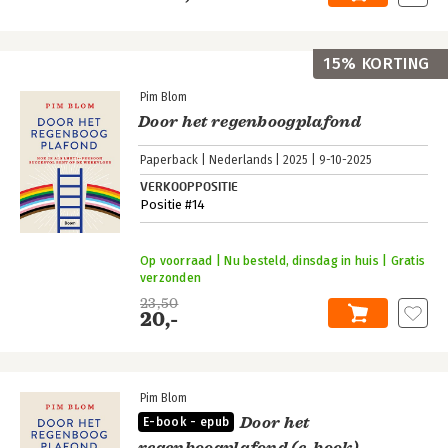
15% KORTING
Pim Blom
Door het regenboogplafond
Paperback
Nederlands
2025
9-10-2025
VERKOOPPOSITIE
Positie #14
Op voorraad | Nu besteld, dinsdag in huis | Gratis
verzonden
23,50
20,-
Pim Blom
Door het
E-book - epub