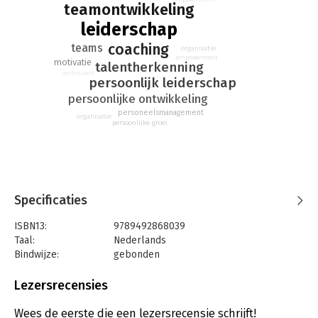
teamontwikkeling
Met praktische tools, herkenbare verhalen uit de praktijk en
leiderschap
reflectievragen aan het einde van elk hoofdstuk.
coaching
teams
organisatie
Want het goud hoef je niet te zoeken. Het is er al — vanbinnen.
empowerment
motivatie
talentherkenning
vertrouwen
persoonlijk leiderschap
persoonlijke ontwikkeling
personeelsmanagement
organisatie
persoonlijke groei
Specificaties
ISBN13:
9789492868039
Taal:
Nederlands
Bindwijze:
gebonden
Aantal pagina's:
162
Uitgever:
Goud in Handen
Lezersrecensies
Druk:
1
Verschijningsdatum:
30-6-2026
Wees de eerste die een lezersrecensie schrijft!