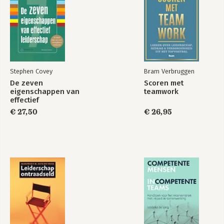
Daarnaast heeft Ronald een grote 
passie voor de lokale kerk en 
begeleidt hij leiders en gemeentes 
door heel Nederland om hun roeping te 
vertalen naar de praktijk van alledag.
Stephen Covey
Bram Verbruggen
De zeven
Scoren met
eigenschappen van
teamwork
effectief
leiderschap
€ 27,50
€ 26,95