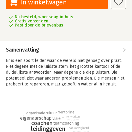
In winkelwagen
Nu besteld, woensdag in huis
Gratis verzonden
Past door de brievenbus
Samenvatting
Er is een soort leider waar de wereld niet genoeg over praat.
Niet degene met de luidste stem, het grootste kantoor of de
duidelijkste antwoorden. Maar degene die diep luistert. Die
potentieel ziet waar anderen problemen zien. Die mensen niet
probeert te repareren, maar gelooft in wat er al in hen zit.
Het goud vanbinnen
is een spiegel én een kaart. Een spiegel
om te zien wat voor soort leider je al bent. En een kaart om
het beste naar boven te halen in je team — en in jezelf. Aan de
hand van de metafoor van de goudsmid laten Ferdi van den
mentoring
organisatiecultuur
samenwerken
eigenaarschap
Bergh en Ronald Kersseboom zien hoe leiderschap niet begint
visie
vertrouwen
coachen
teamcoaching
bij controle, maar bij aanwezigheid. Niet bij systemen bouwen,
leidinggeven
aanwezigheid
maar bij mensen geloven.
empowerment