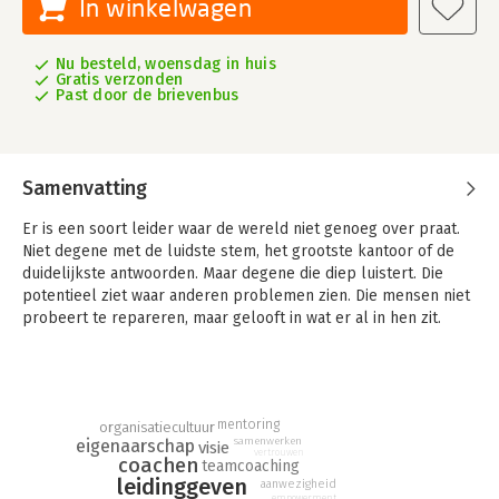
In winkelwagen
Nu besteld, woensdag in huis
Gratis verzonden
Past door de brievenbus
Samenvatting
Er is een soort leider waar de wereld niet genoeg over praat.
Niet degene met de luidste stem, het grootste kantoor of de
duidelijkste antwoorden. Maar degene die diep luistert. Die
potentieel ziet waar anderen problemen zien. Die mensen niet
probeert te repareren, maar gelooft in wat er al in hen zit.
Het goud vanbinnen
is een spiegel én een kaart. Een spiegel
om te zien wat voor soort leider je al bent. En een kaart om
het beste naar boven te halen in je team — en in jezelf. Aan de
hand van de metafoor van de goudsmid laten Ferdi van den
mentoring
organisatiecultuur
samenwerken
eigenaarschap
Bergh en Ronald Kersseboom zien hoe leiderschap niet begint
visie
vertrouwen
coachen
teamcoaching
bij controle, maar bij aanwezigheid. Niet bij systemen bouwen,
leidinggeven
aanwezigheid
maar bij mensen geloven.
empowerment