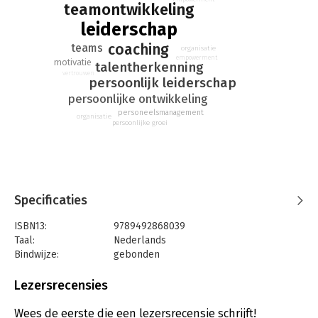
teamontwikkeling
Met praktische tools, herkenbare verhalen uit de praktijk en
leiderschap
reflectievragen aan het einde van elk hoofdstuk.
coaching
teams
organisatie
Want het goud hoef je niet te zoeken. Het is er al — vanbinnen.
empowerment
motivatie
talentherkenning
vertrouwen
persoonlijk leiderschap
persoonlijke ontwikkeling
personeelsmanagement
organisatie
persoonlijke groei
Specificaties
ISBN13:
9789492868039
Taal:
Nederlands
Bindwijze:
gebonden
Aantal pagina's:
162
Uitgever:
Goud in Handen
Lezersrecensies
Druk:
1
Verschijningsdatum:
30-6-2026
Wees de eerste die een lezersrecensie schrijft!