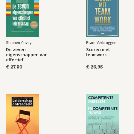
Daarnaast heeft Ronald een grote 
passie voor de lokale kerk en 
begeleidt hij leiders en gemeentes 
door heel Nederland om hun roeping te 
vertalen naar de praktijk van alledag.
Stephen Covey
Bram Verbruggen
De zeven
Scoren met
eigenschappen van
teamwork
effectief
leiderschap
€ 27,50
€ 26,95