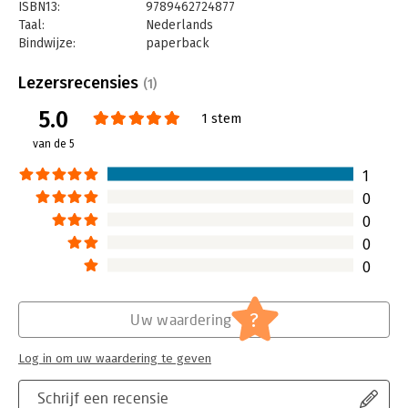
ISBN13:
9789462724877
Taal:
Nederlands
Bindwijze:
paperback
Aantal pagina's:
264
Uitgever:
Uitgeverij Thema
Lezersrecensies
(1)
Druk:
1
5.0
Verschijningsdatum:
22-5-2026
1 stem
van de 5
Hoofdrubriek:
Leiderschap
,
Persoonlijke effectiviteit
1
0
0
0
0
?
Uw waardering
Log in om uw waardering te geven
Schrijf een recensie