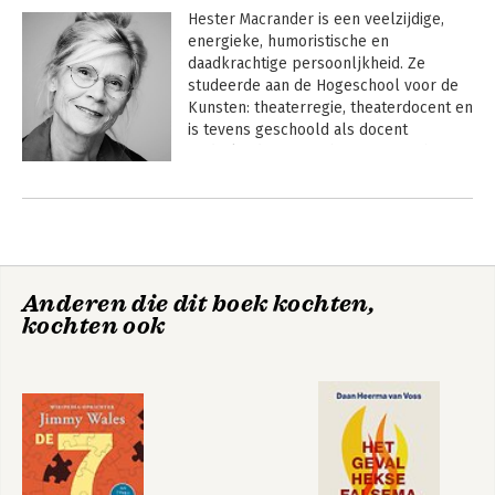
Hester Macrander 
is een veelzijdige, 
energieke, humoristische en 
daadkrachtige persoonljkheid. Ze 
studeerde aan de Hogeschool voor de 
Kunsten: theaterregie, theaterdocent en 
is tevens geschoold als docent 
Nederlands. Hester heeft tevens het 
langdurige pad (3 tot 5 jaar) gelopen 
Andere boeken door Hester
om internationaal gecertificeerd trainer 
Macrander
te worden in de 
Nonviolent 
Communication
, ook wel de 
Geweldloze, of Verbindende 
Communicatie. Dat is ze sinds 2016.

Anderen die dit boek kochten,
kochten ook
Visie
Hester heeft het boek 'Verbindend 
Communiceren, hoe dan? geschreven 
(2024) en het boek ‘Mediation met 
Geweldloze Communicatie’ van de 