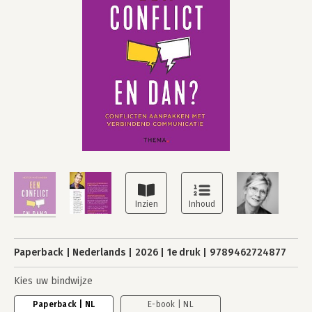
Paperback
Nederlands
2026
1e druk
9789462724877
Kies uw bindwijze
Paperback | NL
E-book | NL