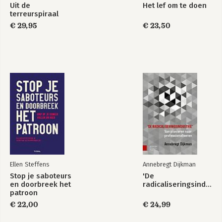
er valt ook veel over te lachen!
Bekijk alle boeken
Uit de
Het lef om te doen
terreurspiraal
Fotografie: Ans Dekkers 
€ 29,95
€ 23,50
Ellen Steffens
Annebregt Dijkman
Stop je saboteurs
'De
en doorbreek het
radicaliseringsindustrie'
patroon
€ 22,00
€ 24,99