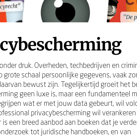
cyrecht"
cyrecht"
"De p
"De p
acybescherming
 onder druk. Overheden, techbedrijven en crimi
 grote schaal persoonlijke gegevens, vaak zo
aarvan bewust zijn. Tegelijkertijd groeit het b
rming geen luxe is, maar een fundamenteel 
begrijpen wat er met jouw data gebeurt, wil vo
rofessional privacybescherming wil verankeren
er is een breed aanbod aan boeken dat je verder
 onderzoek tot juridische handboeken, en van