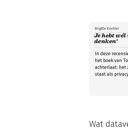
Brigitte Koehler
Je hebt wél 
denken'
In deze recensi
het boek van To
achterlaat: het
staat als privac
Wat datav