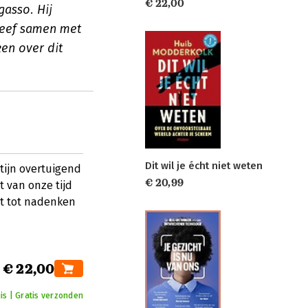
€ 22,00
gasso. Hij
hreef samen met
en over dit
Dit wil je écht niet weten
tijn overtuigend
€ 20,99
 van onze tijd
gt tot nadenken
€ 22,00
is | Gratis verzonden