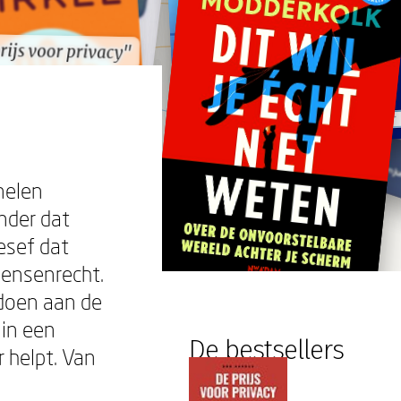
rijs voor privacy"
rijs voor privacy"
nelen
nder dat
esef dat
mensenrecht.
ldoen aan de
 in een
De bestsellers
 helpt. Van