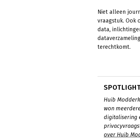
Niet alleen jour
vraagstuk. Ook 
data, inlichting
dataverzameling 
terechtkomt.
SPOTLIGHT
Huib Modderko
won meerdere 
digitaliserin
privacyvraags
over Huib Mo