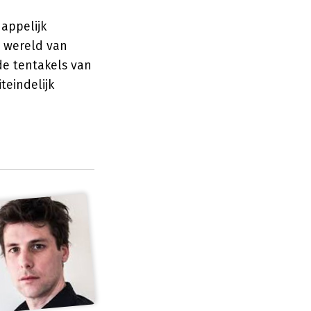
happelijk
e wereld van
 de tentakels van
teindelijk