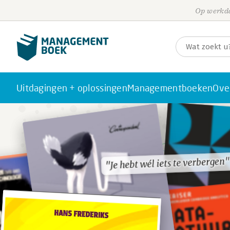
Op werkda
Uitdagingen + oplossingen
Managementboeken
Ove
"Je hebt wél iets te verbergen"
"Je hebt wél iets te verbergen"