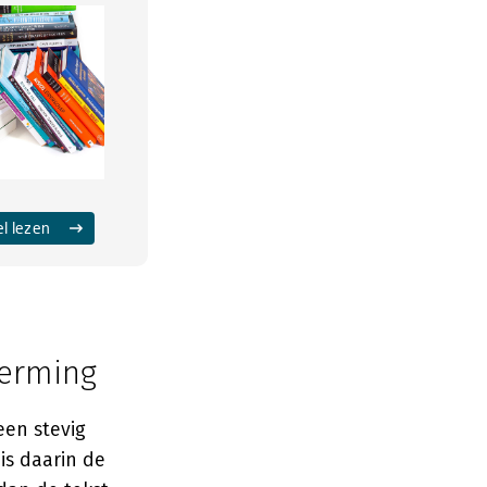
el lezen
herming
een stevig
is daarin de