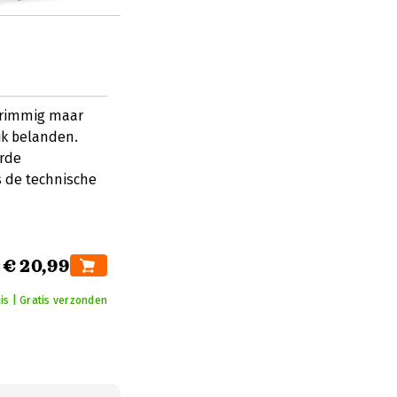
grimmig maar
jk belanden.
rde
 de technische
€ 20,99
is | Gratis verzonden