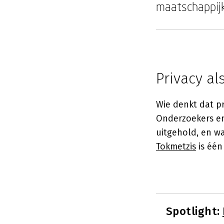
maatschappijk
Privacy a
Wie denkt dat pr
Onderzoekers en
uitgehold, en w
Tokmetzis
is één
Spotlight: