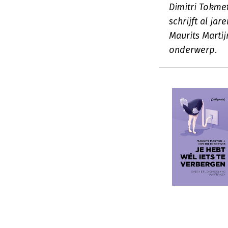
Dimitri Tokme
schrijft al ja
Maurits Marti
onderwerp.