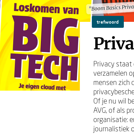
"Boom Basics Priva
"Boom Basics Priva
trefwoord
Priv
Privacy staat
verzamelen op
mensen zich d
privacybesche
Of je nu wil 
AVG, of als p
organisatie: 
journalistiek