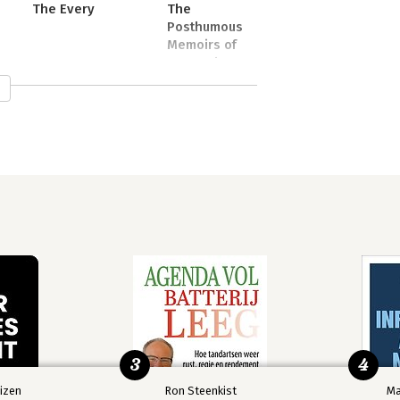
The Every
The
Posthumous
Memoirs of
Bras Cubas
3
4
izen
Ron Steenkist
Ma