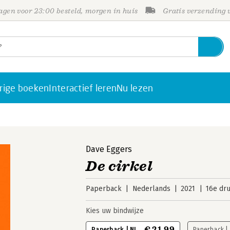
gen voor 23:00 besteld, morgen in huis
Gratis verzending
rige boeken
Interactief leren
Nu lezen
Dave Eggers
De cirkel
Paperback
Nederlands
2021
16e dr
Kies uw bindwijze
€ 21,99
Paperback | NL
Paperback |