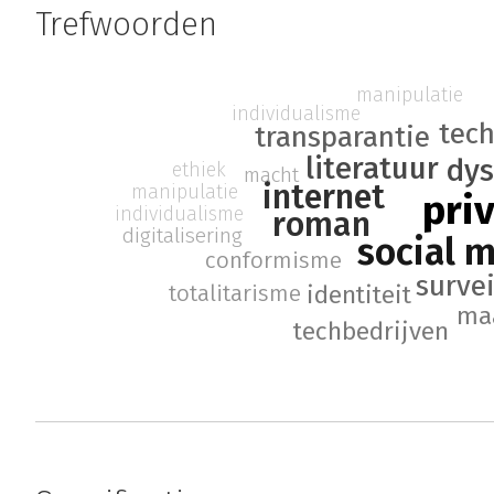
Trefwoorden
manipulatie
individualisme
tech
transparantie
literatuur
dys
ethiek
macht
internet
manipulatie
pri
individualisme
roman
digitalisering
social 
conformisme
surve
identiteit
totalitarisme
ma
techbedrijven