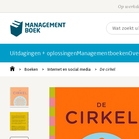
Op werkda
Uitdagingen + oplossingen
Managementboeken
Ove
Boeken
Internet en social media
De cirkel