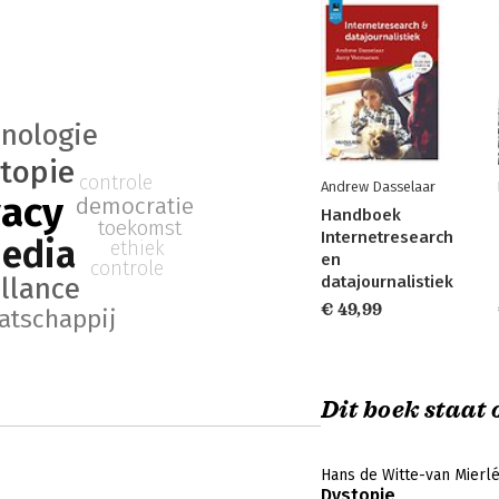
nologie
topie
controle
Andrew Dasselaar
vacy
democratie
Handboek
toekomst
Internetresearch
media
ethiek
en
controle
datajournalistiek
illance
€ 49,99
atschappij
Dit boek staat o
Hans de Witte-van Mierl
Dystopie