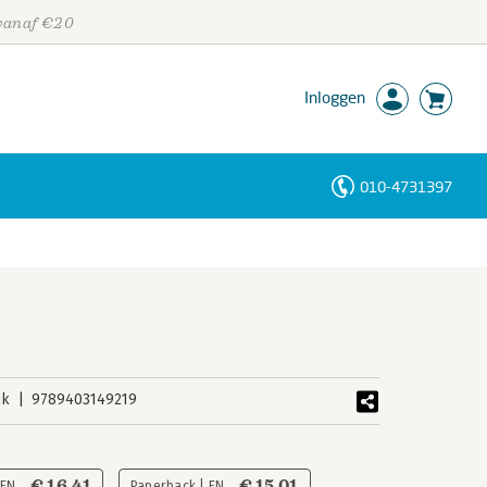
 vanaf €20
Inloggen
010-4731397
Personen
Trefwoorden
uk
9789403149219
€ 16,41
€ 15,01
 EN
Paperback | EN