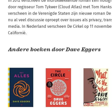
In 2012 verscheen de indrukwekkende roman Een hologra
door regisseur Tom Tykwer (Cloud Atlas) met Tom Hanks i
verscheen in de Verenigde Staten zijn nieuwe roman De
nu al veel discussie oproept over issues als privacy, tran
media. In Nederland verscheen De Cirkel op 11 november.
Californië.
Andere boeken door Dave Eggers