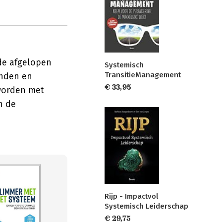
de afgelopen
Systemisch
TransitieManagement
enden en
€ 33,95
 worden met
n de
Rijp - Impactvol
Systemisch Leiderschap
€ 29,75