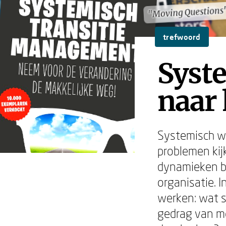
"Moving Questions
"Moving Questions
trefwoord
Syst
naar 
Systemisch we
problemen kij
dynamieken bi
organisatie. 
werken: wat s
gedrag van m