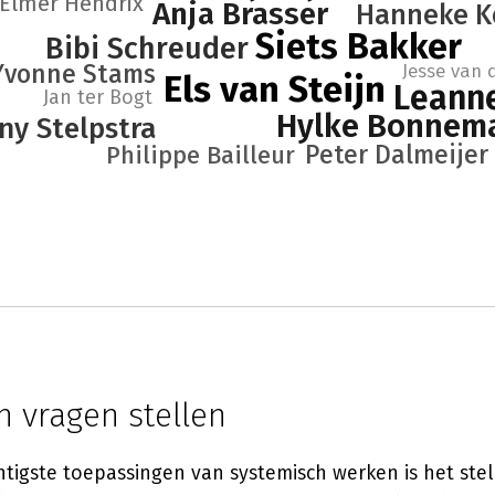
Elmer Hendrix
Anja Brasser
Hanneke K
Siets Bakker
Bibi Schreuder
Yvonne Stams
Jesse van 
Els van Steijn
Leann
Jan ter Bogt
Hylke Bonnem
ny Stelpstra
Peter Dalmeijer
Philippe Bailleur
h vragen stellen
tigste toepassingen van systemisch werken is het ste