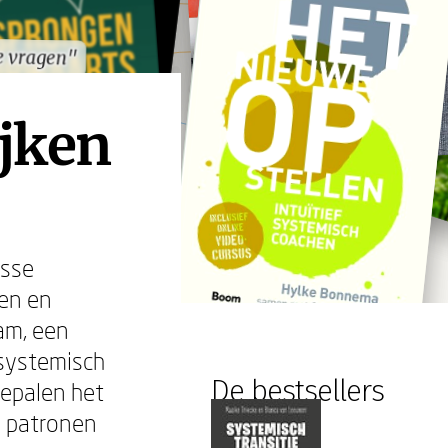
e vragen"
e vragen"
jken
osse
nen en
am, een
 systemisch
De bestsellers
bepalen het
e patronen