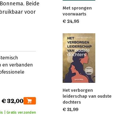
 Bonnema. Beide
Met sprongen
bruikbaar voor
voorwaarts
€ 24,95
stemisch
en en verbanden
ofessionele
Het verborgen
leiderschap van oudste
€ 32,00
dochters
€ 31,99
is | Gratis verzonden