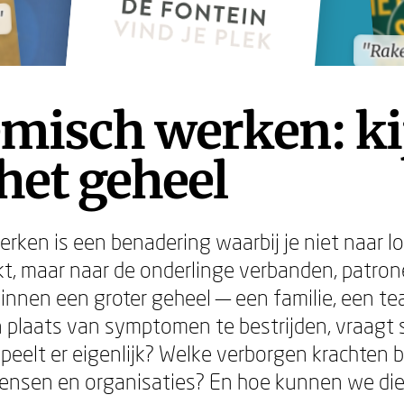
"
"
"Rak
"Rak
emisch werken: ki
het geheel
rken is een benadering waarbij je niet naar l
kt, maar naar de onderlinge verbanden, patro
nnen een groter geheel — een familie, een te
In plaats van symptomen te bestrijden, vraagt
peelt er eigenlijk? Welke verborgen krachten 
ensen en organisaties? En hoe kunnen we di