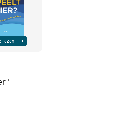
el lezen
en'