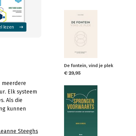
el lezen
De fontein, vind je plek
€ 29,95
n meerdere
ur. Elk systeem
s. Als die
lang kunnen
Leanne Steeghs