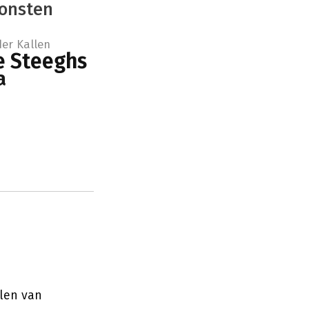
onsten
der Kallen
e Steeghs
a
llen van