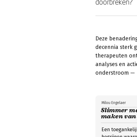
doorbreken?
Deze benadering
decennia sterk 
therapeuten ont
analyses en acti
onderstroom — h
Milou Engelaer
Slimmer met
maken van 
Een toegankelij
begrijpen waar