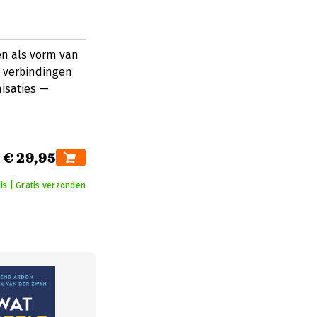
en als vorm van
e verbindingen
isaties —
€ 29,95
is | Gratis verzonden