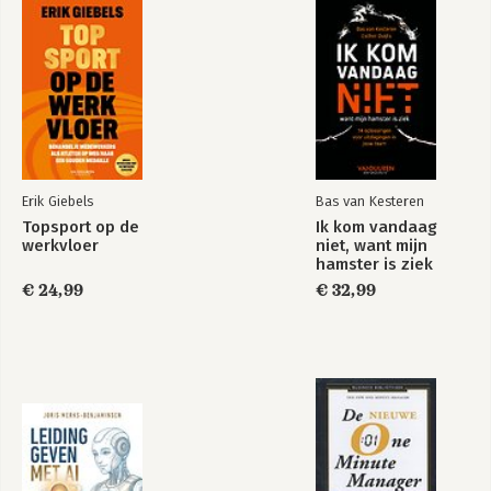
Meaningful leadership
Coming out
Dreamanagement
6. Feeling funky
Wet dreams are made of this
From location to organization
Economies of soul
Infinite innovation
Erik Giebels
Bas van Kesteren
Building the emotional enterprise
Topsport op de
Ik kom vandaag
The average never wins
werkvloer
niet, want mijn
hamster is ziek
Notes
€ 24,99
€ 32,99
Credits for photos and illustrations