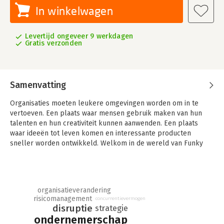
In winkelwagen
Levertijd ongeveer 9 werkdagen
Gratis verzonden
Samenvatting
Organisaties moeten leukere omgevingen worden om in te
vertoeven. Een plaats waar mensen gebruik maken van hun
talenten en hun creativiteit kunnen aanwenden. Een plaats
waar ideeën tot leven komen en interessante producten
sneller worden ontwikkeld. Welkom in de wereld van Funky
Business.
Volgens de auteurs had Karl Marx gelijk: werknemers hebben
geen controle over het productieproces. In plaats daarvan
organisatieverandering
heeft een grijze massa van anderhalve kilo, het brein, de
risicomanagement
concurrentievermogen
sleutel tot de toekomst in handen. Succesvolle
disruptie
strategie
ondernemingen onderscheiden zich van hun minder
ondernemerschap
succesvolle concurrenten doordat zij dit erkennen. Hierdoor