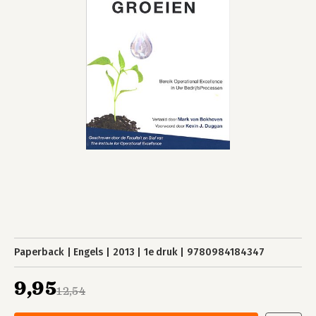
Paperback
Engels
2013
1e druk
9780984184347
9,95
12,54