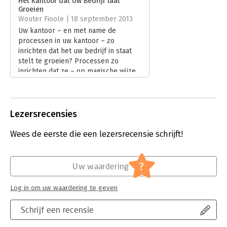
Het Kantoor dat Uw Bedrijf laat
Groeien
Hoofdrubriek:
Algemeen management
Wouter Fioole | 18 september 2013
Uw kantoor – en met name de
processen in uw kantoor – zo
inrichten dat het uw bedrijf in staat
stelt te groeien? Processen zo
inrichten dat ze – op magische wijze
– zelfhelend zijn? Altijd op tijd uw
werk terugsturen naar uw klant? En
dat allemaal terwijl het kantoor
werkt zonder management? HET KAN!
Lezersrecensies
Tenminste, als we de staf van The
Institute for Operational Excellence –
Wees de eerste die een lezersrecensie schrijft!
de schrijvers van het boek 'Het
Kantoor dat uw bedrijf laat groeien' –
mogen geloven. Dit is een doorbraak
?
Uw waardering
of onzin!
Lees verder
Log in om uw waardering te geven
Schrijf een recensie