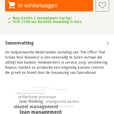
In winkelwagen
Nog slechts 2 exemplaren! Op=Op!
Voor 21:00 uur besteld, maandag in huis
Samenvatting
De langverwachte Nederlandse vertaling van 'The Office That
Grows Your Business' is een eenvoudig te lezen verhaal dat
uitlegt hoe kantoor medewerkers in service, zorg, verzekering,
finance, banken en productie een omgeving kunnen creëren
die groeit en bloeit door de toepassing van Operational
Excellence (lean).
Zelfs bij onzekere orders en vragen van klanten, beperkte
procesbewaking
klantgerichtheid
verspilling elimineren
bezetting, meervoudige prioriteiten en oneindige
organisatieverandering
vergaderingen. Door het volgen van een intuïtieve, stap-voor-
zelfhelende processen
lean thinking
klantgericht werken
stap aanpak daalt de doorlooptijd van de werkzaamheden
visueel management
procesflow
drastisch met als eindresultaat een bedrijf dat haar kantoor
lean management
gebruikt als hefboom voor groei. Het eindresultaat is dat uw