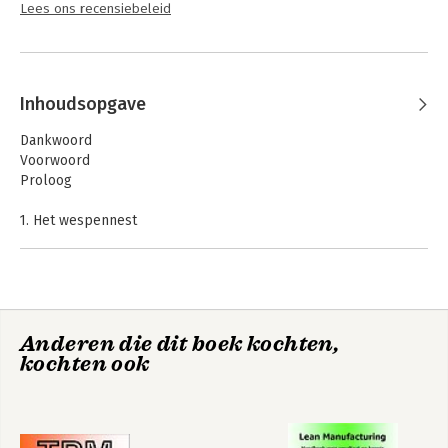
Lees ons recensiebeleid
Inhoudsopgave
Dankwoord
Voorwoord
Proloog
1. Het wespennest
2. Het onderzoek
3. De strategie
4. De oude vriend
5. De beslissende Dag
6. De opleiding, deel 1
Anderen die dit boek kochten,
7. De opleiding, deel 2
kochten ook
8. De tour
9. Deel de kennis
Aanbevolen leeslijst