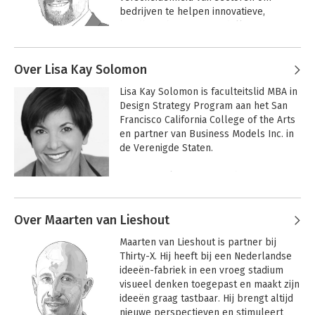
de wereldwijde bestseller Business 
bedrijven te helpen innovatieve, 
Model Generation waarvan meer dan 4 
houdbare business-modellen en 
miljoen boeken zijn verkocht. Zijn 
toekomst-strategieën te ontwerpen.
bedrijf Business Models Inc. is de trotse 
Andere boeken door Justin Lokitz
winnaar van de Australian Good Design 
Over Lisa Kay Solomon
Pioneer Award en Amerikaanse Design 
Business model
Business Model
Management Institute Award.
Lisa Kay Solomon is faculteitslid MBA in 
generatie
Shifts
Design Strategy Program aan het San 
(Nederlandstalig)
Francisco California College of the Arts 
en partner van Business Models Inc. in 
de Verenigde Staten.

Lisa Kay Solomon is oprichter van 
Innovation Studio en faculteitslid van 
Andere boeken door Lisa Kay
het gerenommeerde MBA in Design 
Solomon
Over Maarten van Lieshout
Strategy Program aan het San Francisco 
California College of the Arts. Zij is 
Business Model
Ontwerp Betere
Maarten van Lieshout is partner bij 
Shifts
Business
partner van het Nederlandse 
Thirty-X. Hij heeft bij een Nederlandse 
consultancy bureau Business Models 
ideeën-fabriek in een vroeg stadium 
Inc. in de VS. Ze doceert aan 
visueel denken toegepast en maakt zijn 
vooraanstaande business schools zoals 
ideeën graag tastbaar. Hij brengt altijd 
Stanford en University of California, 
Design Denken &
Create the WOW!
nieuwe perspectieven en stimuleert 