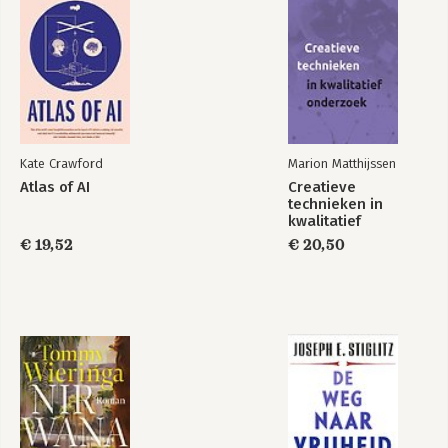
Create the WOW!
Ontwerp Betere
Business
Kate Crawford
Marion Matthijssen
Atlas of AI
Creatieve
Business Model
technieken in
Bekijk alle boeken
Shifts
kwalitatief
onderzoek
€ 19,52
€ 20,50
Bekijk alle boeken