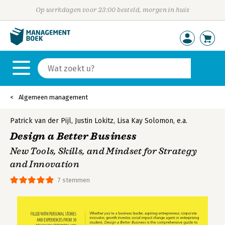
Op werkdagen voor 23:00 besteld, morgen in huis
Algemeen management
Patrick van der Pijl
,
Justin Lokitz
,
Lisa Kay Solomon
,
e.a.
Design a Better Business
New Tools, Skills, and Mindset for Strategy
and Innovation
7 stemmen