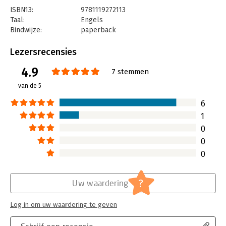
ISBN13:
9781119272113
Taal:
Engels
Bindwijze:
paperback
Aantal pagina's:
268
Uitgever:
John Wiley & Sons
Lezersrecensies
Druk:
1
4.9
Verschijningsdatum:
26-10-2016
7 stemmen
van de 5
Hoofdrubriek:
Algemeen management
Serie:
Business Model Generatie
6
1
0
0
0
?
Uw waardering
Log in om uw waardering te geven