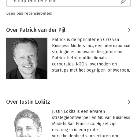
Schrijf een recensie
Lees ons recensiebeleid
Over Patrick van der Pijl
Patrick is de oprichter en CEO van 
Business Models Inc., een internationaal 
strategie en innovatie designbureau. 
Patrick helpt multinationals, 
corporates, NGO’s, overheden en 
startups met het begrijpen, ontwerpen, 
“prototypen” en schalen van nieuwe 
business modellen voor exponentiële 
Andere boeken door Patrick van
groei en impact. 

der Pijl
Patrick is auteur van de boeken 
Over Justin Lokitz
Business Model Shifts, 6 nieuwe 
Justin Lokitz is een ervaren 
manieren voor waardecreatie en 
strategieontwerper en MD van Business 
Ontwerp Betere Business: nieuwe tools, 
Models San Francisco. Hij zet zijn 
vaardigheden en mindset voor innovatie 
ervaring in in een grote 
en strategie. Hij is ook de producer van 
verscheidenheid van sectoren om 