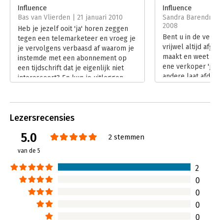
Hoofdrubriek:
Persoonlijke effectiviteit
Influence
Influence
Bas van Vlierden | 21 januari 2010
Sandra Barendrech
2008
Heb je jezelf ooit 'ja' horen zeggen
Bent u in de veron
tegen een telemarketeer en vroeg je
vrijwel altijd af
je vervolgens verbaasd af waarom je
maakt en weet wa
instemde met een abonnement op
ene verkoper 'ja' z
een tijdschrift dat je eigenlijk niet
andere laat afdru
interesseert? En kun je uitleggen
u uit die droom! 
waarom je sommige obers meer fooi
Cialdini reageren
geeft dan anderen? Robert Cialdini
veelal op zogena
(hoogleraar Psychologie aan de
sleutelprikkels, 
Lezersrecensies
Arizona State University) legt in zijn
reacties genoemd
bestseller 'Influence' uit hoe
5.0
Lees verder
2 stemmen
bedrijven psychologie commercieel
kunnen inzetten om consumenten 'ja'
van de 5
te laten zeggen.
Lees verder
2
0
0
0
0