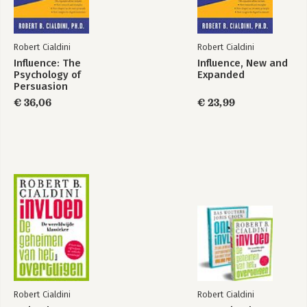
Robert Cialdini
Robert Cialdini
Influence: The
Influence, New and
Psychology of
Expanded
Persuasion
De kracht van
Overtuigingskracht
timing
€ 36,06
€ 23,99
Bekijk alle boeken
Robert Cialdini
Robert Cialdini