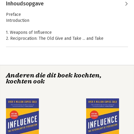
Cialdini
Inhoudsopgave
Preface
Introduction
1. Weapons of Influence
2. Reciprocation: The Old Give and Take ... and Take
3. Commitment and Consistency: Hobgoblins of the Mind
4. Social Proof: Truths Are Us
5. Liking: The Friendly Thief
6. Authority: Directed Deference
7. Instant Influence: Primitive Consent for an Automatic Age
Anderen die dit boek kochten,
8. Scarcity: The Rule of the Few
Invloed
Invloed - De
kochten ook
geheimen van het
Index
overtuigen