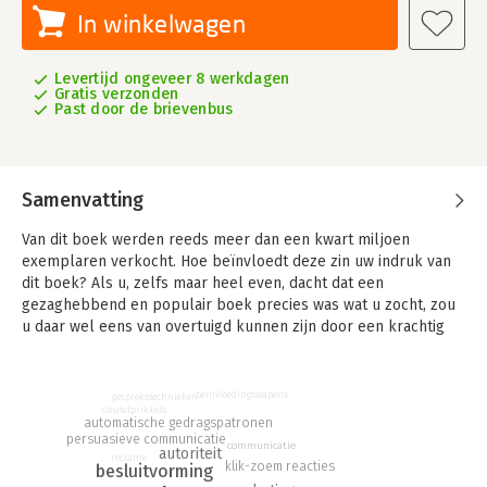
In winkelwagen
Levertijd ongeveer 8 werkdagen
Gratis verzonden
Past door de brievenbus
Samenvatting
Van dit boek werden reeds meer dan een kwart miljoen
exemplaren verkocht. Hoe beïnvloedt deze zin uw indruk van
dit boek? Als u, zelfs maar heel even, dacht dat een
gezaghebbend en populair boek precies was wat u zocht, zou
u daar wel eens van overtuigd kunnen zijn door een krachtig
principe van beïnvloeding, in dit geval het principe van sociale
bewijskracht.
beïnvloedingswapens
gesprekstechnieken
Heeft u uzelf ooit 'ja' horen zeggen tegen een telemarketeer
sleutelprikkels
automatische gedragspatronen
en was u er vervolgens over verbaasd waarom u zojuist
persuasieve communicatie
communicatie
instemde met een abonnement op een tijdschrift dat u
autoriteit
reclame
klik-zoem reacties
besluitvorming
eigenlijk niet echt interesseert? In dit boek over beïnvloeding