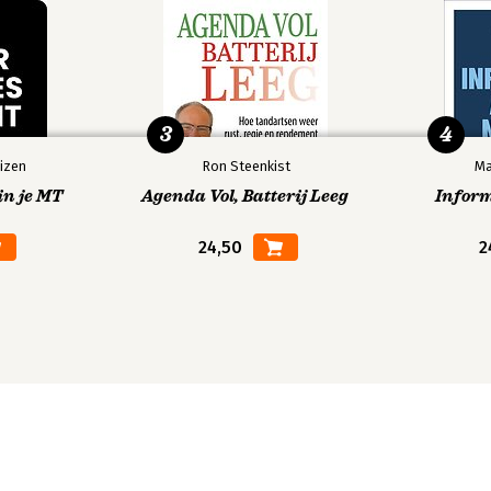
3
4
izen
Ron Steenkist
Ma
in je MT
Agenda Vol, Batterij Leeg
Infor
24,50
2
on