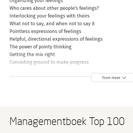
Organizing your feelings
Who cares about other people's feelings?
Interlocking your feelings with theirs
What not to say, and when not to say it
Pointless expressions of feelings
Helpful, directional expressions of feelings
The power of pointy thinking
Getting the mix right
Conceding ground to make progress
The difference between an instruction and a true purpo
Summary of So what? thinking
Toon meer
So what? summary
Exercise: Expressing your feelings
2. WHY?
The power of Why?
Managementboek Top 100
What Why? means
Why? For what reason?