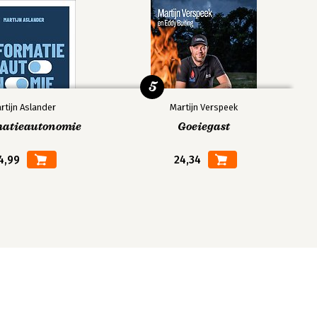
5
rtijn Aslander
Martijn Verspeek
matieautonomie
Goeiegast
4,99
24,34