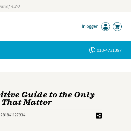
 vanaf €20
Inloggen
010-4731397
Personen
Trefwoorden
tive Guide to the Only
 That Matter
9781841127934