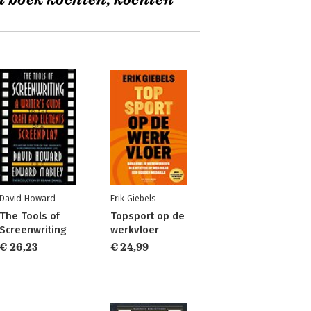
t boek kochten, kochten
David Howard
Erik Giebels
The Tools of
Topsport op de
Screenwriting
werkvloer
€ 26,23
€ 24,99