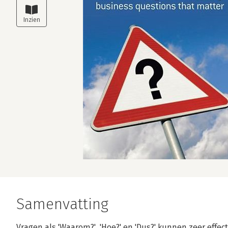
Samenvatting
Vragen als 'Waarom?', 'Hoe?' en 'Dus?' kunnen zeer effec