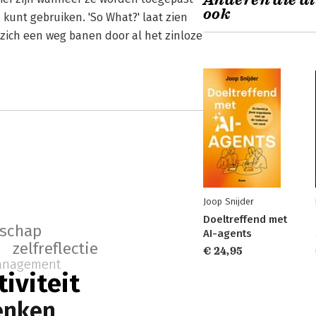
Anderen die di
ook
n kunt gebruiken. 'So What?' laat zien
zich een weg banen door al het zinloze
Joop Snijder
Doeltreffend met
rschap
AI-agents
zelfreflectie
€ 24,95
anagement
tiviteit
denken