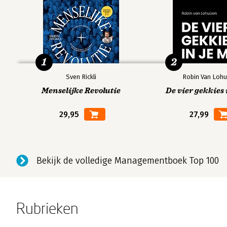
Why? For what purpose?
Why? For what cause?
Whydunnit?
Why are we here?
1
2
How to use the Why? question
Internal Why? questions
Sven Rickli
Robin Van Lohu
External Why? questions
Menselijke Revolutie
De vier gekkies 
"Three pipe" problems
29,95
27,99
When asking Why?, stick to the facts
The Why? chromosome
How being inquisitive leads to success and job satisfacti
If you need to ask Why?, the sooner you do it the better
Bekijk de volledige Managementboek Top 100
Why bother?
Write a list of what you are not going to do
Why, oh why? Disgusted of Tunbridge Wells
Rubrieken
Constructive questioning: what are your better ideas?
Taking the edge off the Why? question