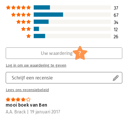
categorie boeken. Wel staat het boek
vinden in het sch
vol tips om het dagelijkse leven
verandermanageme
37
makkelijker te maken. 'Hoe manage
'Dromen, durven, d
67
ik mijn werk, mijn relaties en mijn
cadeautjesboeken
34
sociale leven?' was een meer
Lees verder
12
dekkende titel geweest: een mooie
handleiding die helpt bij aan het
26
aanbrengen van structuur in ons
drukke bestaan. Niets meer, niets
?
Uw waardering
minder.
Lees verder
Log in om uw waardering te geven
Schrijf een recensie
Lees ons recensiebeleid
mooi boek van Ben
A.A. Brack | 19 januari 2017