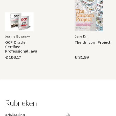
Jeanne Boyarsky
Gene Kim
OCP Oracle
The Unicorn Project
Certified
Professional Java
SE 17 Developer
€ 106,17
€ 34,99
Certification Kit:
Exam 1Z0-829
Rubrieken
advisering