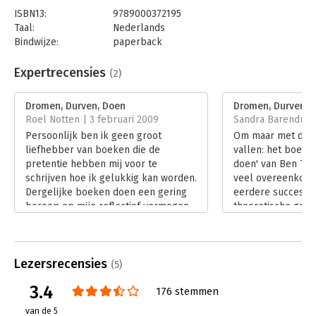
ISBN13:
9789000372195
Taal:
Nederlands
Bindwijze:
paperback
Aantal pagina's:
200
Uitgever:
Unieboek | Het Spectrum
Expertrecensies
(2)
Druk:
64
Verschijningsdatum:
30-1-2020
Dromen, Durven, Doen
Dromen, Durven, 
Roel Notten | 3 februari 2009
Sandra Barendrecht
Hoofdrubriek:
Persoonlijke effectiviteit
Persoonlijk ben ik geen groot
Om maar met de de
liefhebber van boeken die de
vallen: het boek 
pretentie hebben mij voor te
doen' van Ben Tig
schrijven hoe ik gelukkig kan worden.
veel overeenkoms
Dergelijke boeken doen een gering
eerdere succesbo
beroep op mijn reflectief vermogen
theoretische gron
en spelen vooral in op het fijne
boeken is gelijk, 
gevoel van herkenning. Bovendien
boek draait het v
definiëren ze impliciet het begrip
persoonlijke effecti
Lezersrecensies
'geluk', als zou dit voor u, mij en de
'Doen!' ook een ve
(5)
gehele mensheid hetzelfde zijn. Ben
gemaakt naar toep
3.4
176 stemmen
Tiggelaars 'Dromen, Durven, Doen'
organisaties. Daar
behoort in mijn ogen tot dezelfde
eerste boek in de
van de 5