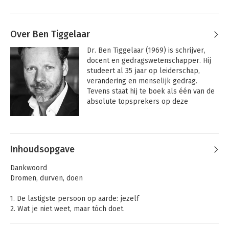
Over Ben Tiggelaar
Dr. Ben Tiggelaar (1969) is schrijver, 
docent en gedragswetenschapper. Hij 
studeert al 35 jaar op leiderschap, 
verandering en menselijk gedrag. 
Tevens staat hij te boek als één van de 
absolute topsprekers op deze 
gebieden. Bestseller-kanon Dr. Ben 
Tiggelaar heeft Nederland in 
Andere boeken door Ben Tiggelaar
razendsnel tempo veroverd. Hij is al 
jaren één van de meest gevraagde 
Inhoudsopgave
trainers over leiderschap en 
verandering. Ben Tiggelaar baart opzien 
Dankwoord
met zijn sprankelende seminars (als 
Dromen, durven, doen
'MBA in één dag') waarin hij 'inhoud' en 
'vorm' op een perfecte manier 
1. De lastigste persoon op aarde: jezelf
samenbrengt. Een dag Tiggelaar is 
2. Wat je niet weet, maar tóch doet.
beslist géén luierdag: Ben hanteert een 
3. Verrassing: verliezen telt dubbel
hoog tempo en presenteert ontzettend 