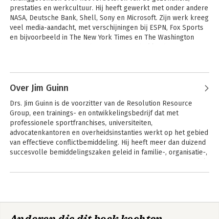
prestaties en werkcultuur. Hij heeft gewerkt met onder andere 
NASA, Deutsche Bank, Shell, Sony en Microsoft. Zijn werk kreeg 
veel media-aandacht, met verschijningen bij ESPN, Fox Sports 
en bijvoorbeeld in The New York Times en The Washington 
Post. Daarnaast heeft hij diverse posities bekleed aan 
universiteiten zoals Stanford en het Texas Medical Center.
Over Jim Guinn
Drs. Jim Guinn is de voorzitter van de Resolution Resource 
Group, een trainings- en ontwikkelingsbedrijf dat met 
professionele sportfranchises, universiteiten, 
advocatenkantoren en overheidsinstanties werkt op het gebied 
van effectieve conflictbemiddeling. Hij heeft meer dan duizend 
succesvolle bemiddelingszaken geleid in familie-, organisatie-, 
en overheidsgeschillen. Daarnaast traint drs. Guinn persoonlijk 
ceo's uit alle lagen van de samenleving, waaronder ook talloze 
beroemdheden en sporticonen.