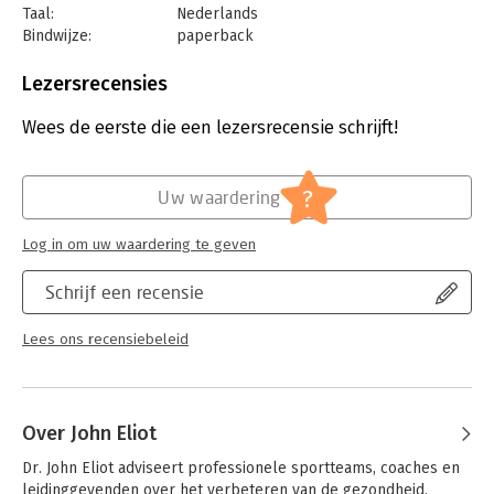
Taal:
Nederlands
Bindwijze:
paperback
Aantal pagina's:
304
Uitgever:
Unieboek | Het Spectrum
Lezersrecensies
Druk:
1
Verschijningsdatum:
17-6-2025
Wees de eerste die een lezersrecensie schrijft!
Hoofdrubriek:
Persoonlijke effectiviteit
?
Uw waardering
Log in om uw waardering te geven
Schrijf een recensie
Lees ons recensiebeleid
Over John Eliot
Dr. John Eliot adviseert professionele sportteams, coaches en 
leidinggevenden over het verbeteren van de gezondheid, 