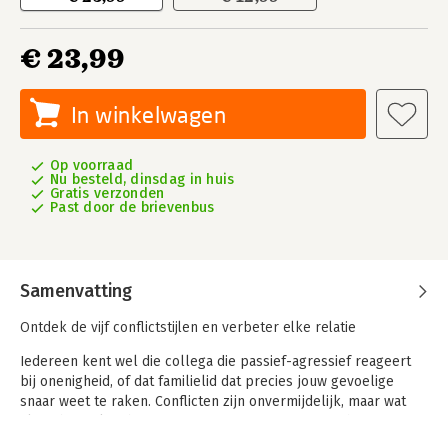
€ 23,99
In winkelwagen
Op voorraad
Nu besteld, dinsdag in huis
Gratis verzonden
Past door de brievenbus
Samenvatting
Ontdek de vijf conflictstijlen en verbeter elke relati
e
Iedereen kent wel die collega die passief-agressief reageert
bij onenigheid, of dat familielid dat precies jouw gevoelige
snaar weet te raken. Conflicten zijn onvermijdelijk, maar wat
als je beter kon begrijpen waarom ze ontstaan en hoe je ze
effectief oplost?