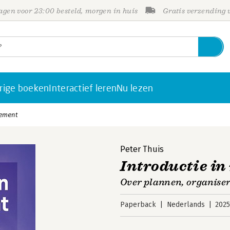
gen voor 23:00 besteld, morgen in huis
Gratis verzending
rige boeken
Interactief leren
Nu lezen
gement
Peter Thuis
Introductie i
Over plannen, organiser
Paperback
Nederlands
202