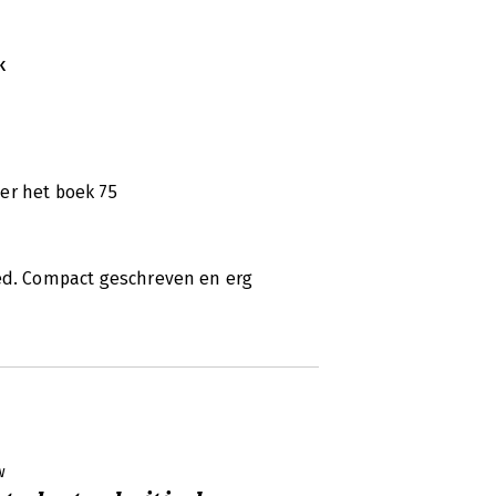
k
er het boek 75
ied. Compact geschreven en erg
w