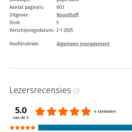
Aantal pagina's:
603
Uitgever:
Noordhoff
Druk:
5
Verschijningsdatum:
2-1-2025
Hoofdrubriek:
Algemeen management
Lezersrecensies
(2)
5.0
4 stemmen
van de 5