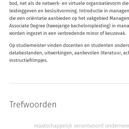
bod, net als de netwerk- en virtuele organisatievorm d
leidinggeven en besluitvorming. Introductie in manage
die een oriëntatie aanbieden op het vakgebied Managem
Associate Degree (tweejarige bacheloropleiding) in ma
worden ingezet in een verbredende minor of keuzevak.
Op studiemeister vinden docenten en studenten onders
databestanden, uitwerkingen, aanbevolen literatuur, a
instructiefilmpjes.
Trefwoorden
maatschappelijk verantwoord onderne