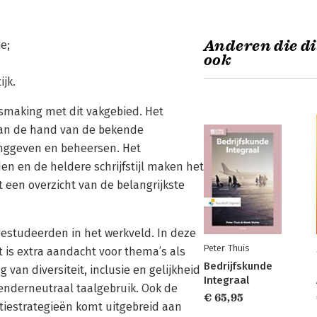
Anderen die di
ie;
ook
jk.
smaking met dit vakgebied. Het
aan de hand van de bekende
nggeven en beheersen. Het
n en de heldere schrijfstijl maken het
 een overzicht van de belangrijkste
gestudeerden in het werkveld. In deze
Peter Thuis
 is extra aandacht voor thema’s als
Bedrijfskunde
van diversiteit, inclusie en gelijkheid
Integraal
genderneutraal taalgebruik. Ook de
€ 65,95
atiestrategieën komt uitgebreid aan