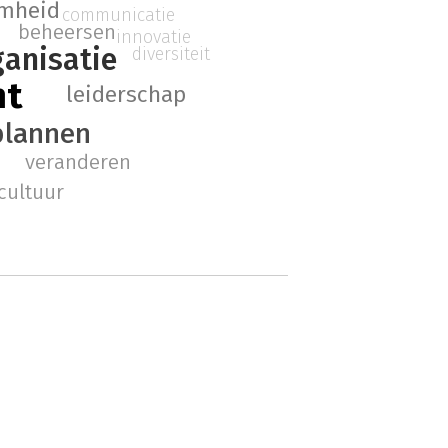
mheid
communicatie
beheersen
innovatie
ganisatie
diversiteit
nt
leiderschap
plannen
veranderen
cultuur