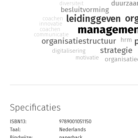
duurzaa
diversiteit
besluitvorming
or
leidinggeven
coachen
innovatie
manageme
coachen
communicatie
hrm
organisatiestructuur
strategie
digitalisering
motivatie
organisatie
Specificaties
ISBN13:
9789001051150
Taal:
Nederlands
Bindwijze:
paperback