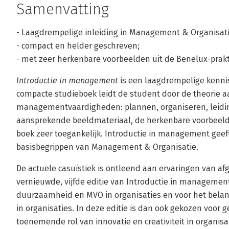
Samenvatting
- Laagdrempelige inleiding in Management & Organisat
- compact en helder geschreven;
- met zeer herkenbare voorbeelden uit de Benelux-prakti
Introductie in management
is een laagdrempelige kenni
compacte studieboek leidt de student door de theorie 
managementvaardigheden: plannen, organiseren, leidi
aansprekende beeldmateriaal, de herkenbare voorbeelde
boek zeer toegankelijk. Introductie in management geeft
basisbegrippen van Management & Organisatie.
De actuele casuïstiek is ontleend aan ervaringen van af
vernieuwde, vijfde editie van Introductie in management
duurzaamheid en MVO in organisaties en voor het belang 
in organisaties. In deze editie is dan ook gekozen voor 
toenemende rol van innovatie en creativiteit in organis