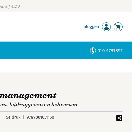
 vanaf €20
Inloggen
010-4731397
Personen
Trefwoorden
n management
en, leidinggeven en beheersen
5
5e druk
9789001051150