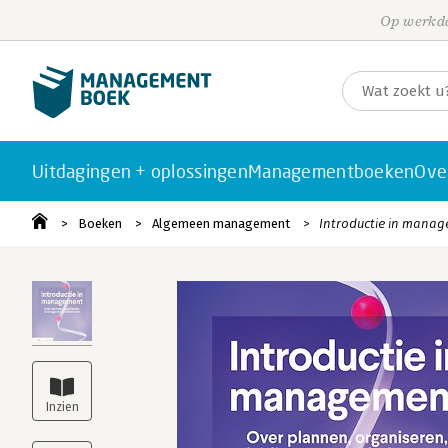
Op werkda
Uitdagingen + oplossingen
Managementboeken
Ove
Boeken
Algemeen management
Introductie in mana