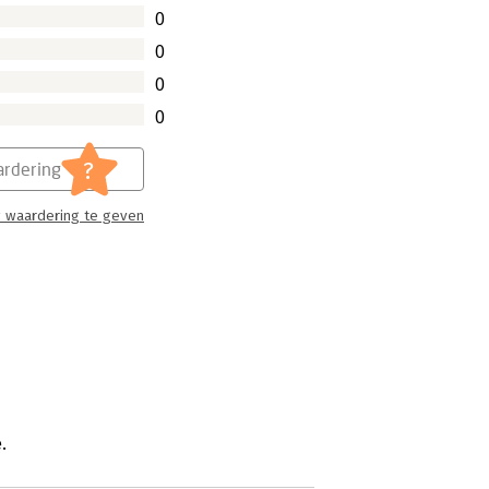
0
0
0
0
?
rdering
 waardering te geven
.