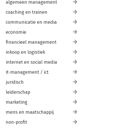
algemeen management
Appendix 2 Klantbeleving loont 191
Appendix 3 Hiërarchie momenten van de waarheid 192
coaching en trainen
Appendix 4 Tien veelvoorkomende breinheuristieken 194
communicatie en media
Illustratieverantwoording 196
economie
Register 197
Over de auteurs 200
financieel management
Recensies 203
inkoop en logistiek
internet en social media
it-management / ict
juridisch
leiderschap
marketing
mens en maatschappij
non-profit