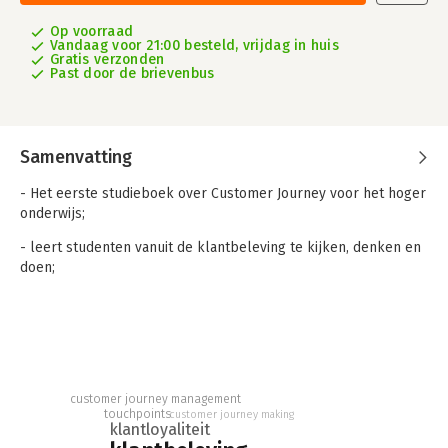
Op voorraad
Vandaag voor 21:00 besteld, vrijdag in huis
Gratis verzonden
Past door de brievenbus
Samenvatting
- Het eerste studieboek over Customer Journey voor het hoger
onderwijs;
- leert studenten vanuit de klantbeleving te kijken, denken en
doen;
- gebaseerd op de praktijkervaring van honderden Customer
Journey-projecten.
Voor een groeiend aantal organisaties is klantbeleving de
sleutel tot succes. Een goede klantbeleving leidt tot loyale
klanten, spontane aanbevelingen en commercieel resultaat. De
customer journey management
touchpoints
belangrijkste methodiek om dit succes te behalen is de
customer journey making
klantloyaliteit
Customer Journey, het centrale thema van dit boek. Basisboek