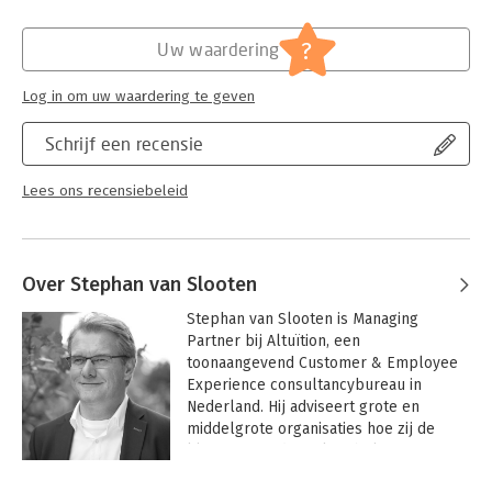
Basisboek Customer Journey is geschikt voor de hoofdfase van
Hoofdrubriek:
Marketing
marketing-, communicatie- en mediaopleidingen in het hoger
?
Uw waardering
onderwijs, maar ook voor aanverwante opleidingen waar de
Customer Journey en Customer Experience aan de orde komen.
Log in om uw waardering te geven
Schrijf een recensie
Lees ons recensiebeleid
Over Stephan van Slooten
Stephan van Slooten is Managing 
Partner bij Altuïtion, een 
toonaangevend Customer & Employee 
Experience consultancybureau in 
Nederland. Hij adviseert grote en 
middelgrote organisaties hoe zij de 
klant- en medewerkersbeleving naar 
9+ niveau kunnen tillen.
