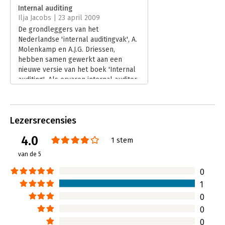
Verschijningsdatum:
16-1-2018
Internal auditing
Ilja Jacobs | 23 april 2009
Hoofdrubriek:
Financieel management
De grondleggers van het
Nederlandse 'internal auditingvak', A.
Molenkamp en A.J.G. Driessen,
hebben samen gewerkt aan een
nieuwe versie van het boek 'Internal
auditing'. Als ervaren internal auditor
heb ik gekeken naar de toegevoegde
waarde van het boek voor iemand dat
al een tijd in het vak werkt.
Lezersrecensies
Lees verder
4.0
1 stem
van de 5
0
1
0
0
0