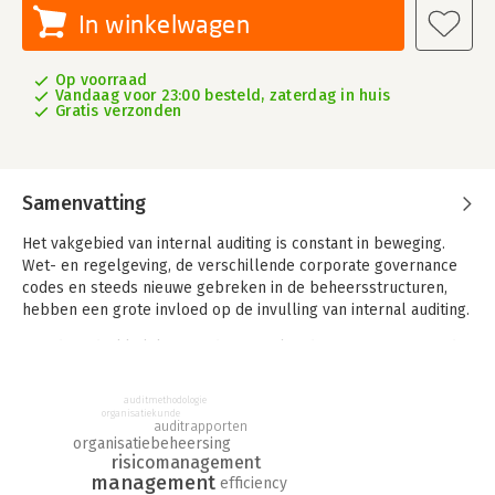
In winkelwagen
Op voorraad
Vandaag voor 23:00 besteld, zaterdag in huis
Gratis verzonden
Samenvatting
Het vakgebied van internal auditing is constant in beweging.
Wet- en regelgeving, de verschillende corporate governance
codes en steeds nieuwe gebreken in de beheersstructuren,
hebben een grote invloed op de invulling van internal auditing.
Steeds nadrukkelijker wordt internal auditing gepositioneerd
als waarborg voor de raad van bestuur en commissarissen dat,
uitgaande van de strategie en doelstellingen van de
auditmethodologie
onderneming of instelling, de risico's adequaat worden
organisatiekunde
auditrapporten
gemanaged, een effectieve set aan beheersmaatregelen
organisatiebeheersing
functioneert en het management, mede op grond van de
risicomanagement
management
informatie van de internal auditor, de juiste beslissingen kan
efficiency