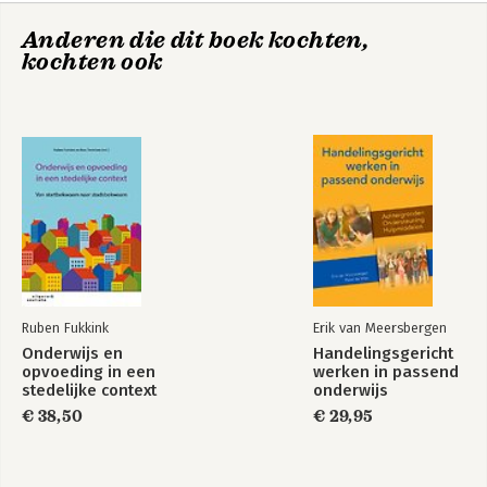
6. Kwaliteitsaspecten
Anderen die dit boek kochten,
7. De planningscyclus
kochten ook
8. Fasering van de internal audit
9. Auditvormen
10. Oordeelsvorming
11. Implementatie en transformatie
Literatuur
De auteurs
Trefwoordenregister
Ruben Fukkink
Erik van Meersbergen
Onderwijs en
Handelingsgericht
opvoeding in een
werken in passend
stedelijke context
onderwijs
€ 38,50
€ 29,95