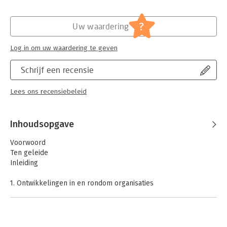
?
Uw waardering
Log in om uw waardering te geven
Schrijf een recensie
Lees ons recensiebeleid
Inhoudsopgave
Voorwoord
Ten geleide
Inleiding
1. Ontwikkelingen in en rondom organisaties
2. De waarde van internal auditing
3. Structuur en inrichtingsvoorwaarden
4. Public auditing
5. Modellen voor besturen en beheersen