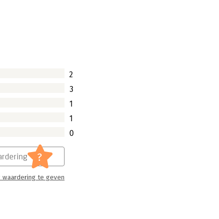
2
3
1
1
0
?
rdering
 waardering te geven