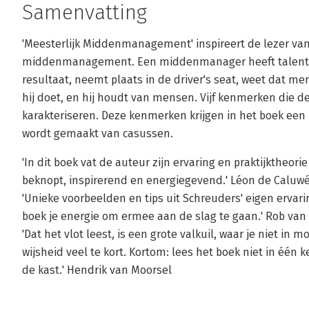
Samenvatting
'Meesterlijk Middenmanagement' inspireert de lezer vanu
middenmanagement. Een middenmanager heeft talent v
resultaat, neemt plaats in de driver's seat, weet dat me
hij doet, en hij houdt van mensen. Vijf kenmerken di
karakteriseren. Deze kenmerken krijgen in het boek een p
wordt gemaakt van casussen.
'In dit boek vat de auteur zijn ervaring en praktijktheor
beknopt, inspirerend en energiegevend.' Léon de Caluw
'Unieke voorbeelden en tips uit Schreuders' eigen ervarin
boek je energie om ermee aan de slag te gaan.' Rob van
'Dat het vlot leest, is een grote valkuil, waar je niet in
wijsheid veel te kort. Kortom: lees het boek niet in één 
de kast.' Hendrik van Moorsel