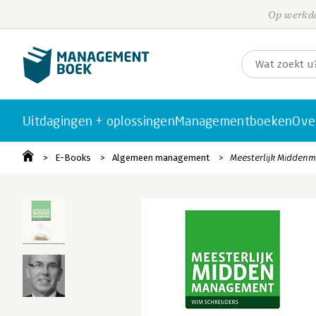
Op werkda
Uitdagingen + oplossingen
Managementboeken
Ove
E-Books
Algemeen management
Meesterlijk Midde