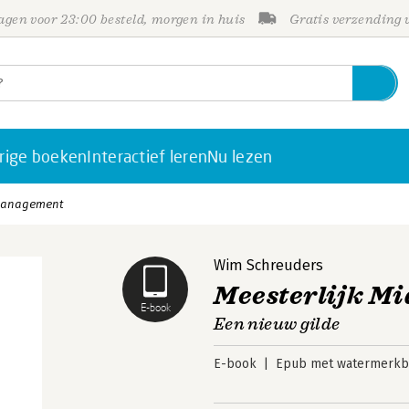
gen voor 23:00 besteld, morgen in huis
Gratis verzending
rige boeken
Interactief leren
Nu lezen
nmanagement
Wim Schreuders
Meesterlijk 
E-book
Een nieuw gilde
E-book
Epub met watermerkbe