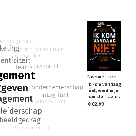
iemanagement
keling
organisatiecultuur
samenwerken
enticiteit
diversiteit
teams
gement
Bas van Kesteren
Ik kom vandaag
ggeven
ondernemerschap
niet, want mijn
integriteit
agement
hamster is ziek
samenwerken
€ 32,99
leiderschap
beeldgedrag
energiemanagement