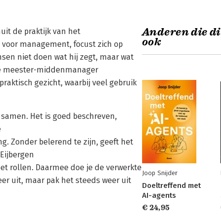
Anderen die di
it de praktijk van het
ook
oor management, focust zich op
nsen niet doen wat hij zegt, maar wat
e de meester-middenmanager
raktisch gezicht, waarbij veel gebruik
ie samen. Het is goed beschreven,
é
g. Zonder belerend te zijn, geeft het
 Eijbergen
 moet rollen. Daarmee doe je de verwerkte
Joop Snijder
keer uit, maar pak het steeds weer uit
Doeltreffend met
AI-agents
€ 24,95