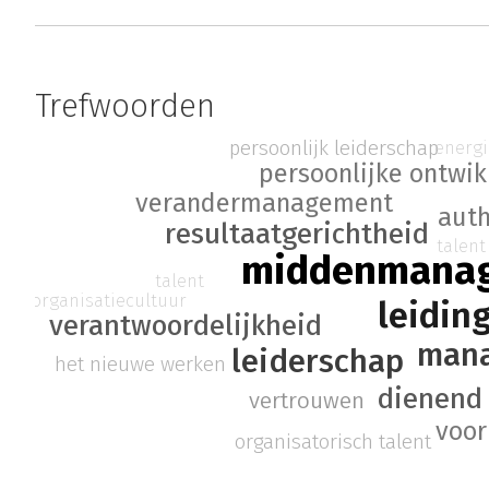
Trefwoorden
persoonlijk leiderschap
energ
persoonlijke ontwik
verandermanagement
auth
resultaatgerichtheid
talent
middenmana
talent
organisatiecultuur
leidin
verantwoordelijkheid
man
leiderschap
het nieuwe werken
dienend 
vertrouwen
voor
organisatorisch talent