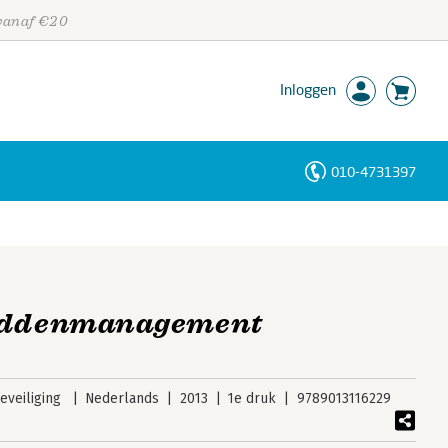
 vanaf €20
Inloggen
010-4731397
Personen
Trefwoorden
Middenmanagement
veiliging
Nederlands
2013
1e druk
9789013116229