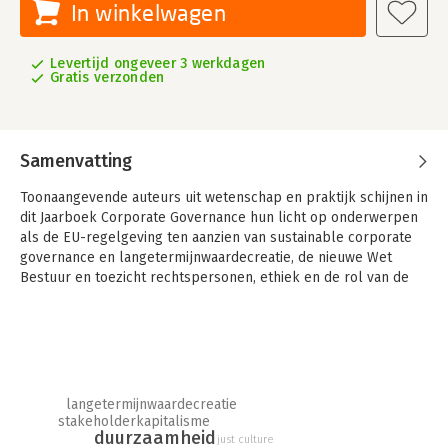
In winkelwagen
Levertijd ongeveer 3 werkdagen
Gratis verzonden
Samenvatting
Toonaangevende auteurs uit wetenschap en praktijk schijnen in
dit Jaarboek Corporate Governance hun licht op onderwerpen
als de EU-regelgeving ten aanzien van sustainable corporate
governance en langetermijnwaardecreatie, de nieuwe Wet
Bestuur en toezicht rechtspersonen, ethiek en de rol van de
ondernemingsraad en de rol van de commissaris.
Corporate Governance blijft in Nederland een belangrijk
onderwerp van discussie. Zowel in de wetenschap als de
praktijk gaat er veel aandacht uit naar boardroom dynamics,
evenals nieuwe wet- en regelgeving en de vormgeving van
langetermijnwaardecreatie
langetermijnwaardecreatie.
stakeholderkapitalisme
duurzaamheid
just culture
Het elfde Jaarboek Corporate Governance bevat een selectie