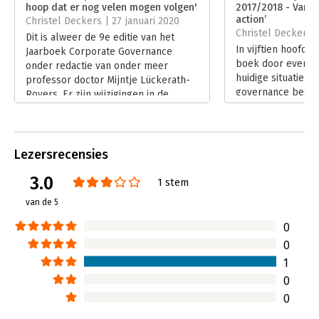
- De rol van de ondernemingsraad en de rol van de
hoop dat er nog velen mogen volgen'
2017/2018 - Van ‘i
Hoofdrubriek:
Juridisch
commissaris beschreven vanuit de praktijk
action’
Christel Deckers | 27 januari 2020
Jongbloed:
Algemene beginselen van behoorlijk
Christel Deckers 
Dit is alweer de 9e editie van het
Kortom: Jaarboek Corporate Governance belicht de
ondernemingsbestuur[corporate
In vijftien hoofds
Jaarboek Corporate Governance
allernieuwste ontwikkelingen op het gebied van corporate
governance]
boek door evenzo
onder redactie van onder meer
governance. Toegankelijk geschreven vanuit wetenschap én
huidige situatie v
professor doctor Mijntje Lückerath-
praktijk.
governance besch
Rovers. Er zijn wijzigingen in de
specifiek voor zo
samenstelling van de redactie, maar
in brede zin: van 
de expertises blijven steeds
grote bv’s.
vertegenwoordigd.
Lees verder
Lees verder
Lezersrecensies
3.0
1 stem
van de 5
0
0
1
0
0