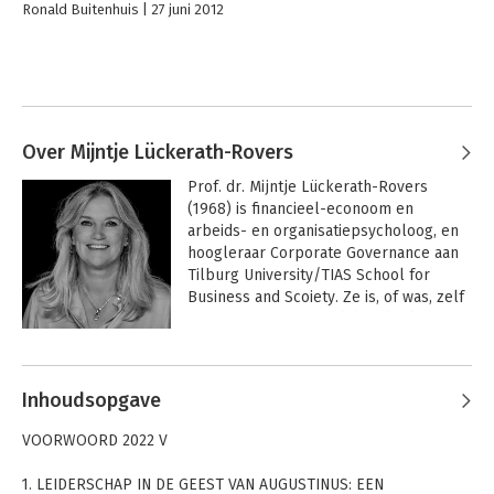
Ronald Buitenhuis
27 juni 2012
Over Mijntje Lückerath-Rovers
Prof. dr. Mijntje Lückerath-Rovers 
(1968) is financieel-econoom en 
arbeids- en organisatiepsycholoog, en 
hoogleraar Corporate Governance aan 
Tilburg University/TIAS School for 
Business and Scoiety. Ze is, of was, zelf 
commissaris of toezichthouder bij o.a. 
Achmea, NRC Media, Erasmus MC, Pels 
Andere boeken door Mijntje
Rijcken, ASN Beleggingsinstellingen, 
Lückerath-Rovers
KNGF Geleidehoden en Diergaarde 
Inhoudsopgave
Blijdorp. Sinds 2007 richt haar 
onderzoek en onderwijs binnen 
VOORWOORD 2022 V
Corporate Governance zich op 
langetermijnwaardecreatie, boardroom-
1. LEIDERSCHAP IN DE GEEST VAN AUGUSTINUS: EEN