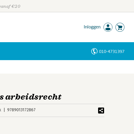
 vanaf €20
Inloggen
010-4731397
Personen
Trefwoorden
s arbeidsrecht
k
9789013172867