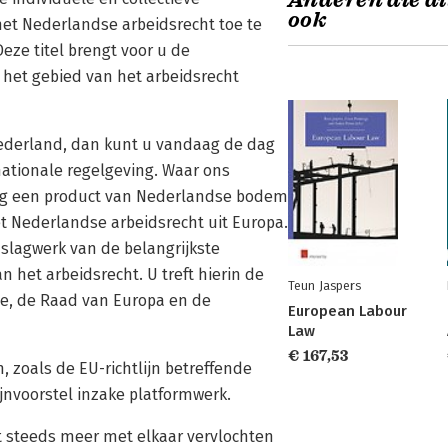
Anderen die di
ook
het Nederlandse arbeidsrecht toe te
eze titel brengt voor u de
 het gebied van het arbeidsrecht
Nederland, dan kunt u vandaag de dag
ationale regelgeving. Waar ons
og een product van Nederlandse bodem
t Nederlandse arbeidsrecht uit Europa.
slagwerk van de belangrijkste
 het arbeidsrecht. U treft hierin de
Teun Jaspers
e, de Raad van Europa en de
European Labour
Law
€ 167,53
 zoals de EU-richtlijn betreffende
jnvoorstel inzake platformwerk.
t steeds meer met elkaar vervlochten