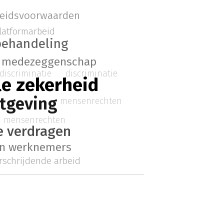
beidsvoorwaarden
latformarbeid
 behandeling
medezeggenschap
discriminatie
discriminatie
le zekerheid
tgeving
mensenrechten
mensenrechten
e verdragen
van werknemers
rschrijdende arbeid