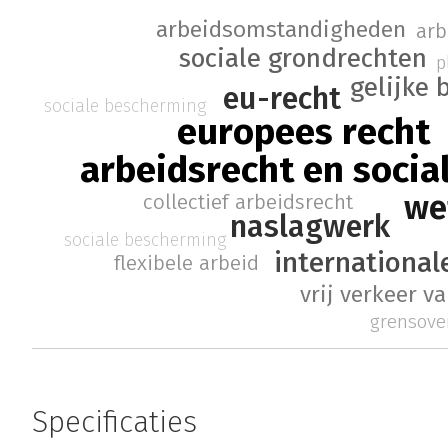
arbeidsomstandigheden
ar
sociale grondrechten
p
gelijke
eu-recht
sociale bescherming
europees recht
arbeidsrecht en socia
we
collectief arbeidsrecht
naslagwerk
sociale bescherming
international
flexibele arbeid
vrij verkeer 
grensove
Specificaties