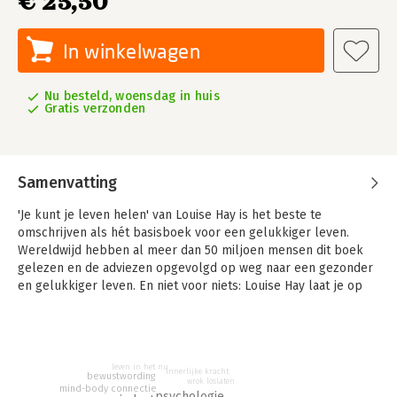
€ 25,50
In winkelwagen
Nu besteld, woensdag in huis
Gratis verzonden
Samenvatting
'Je kunt je leven helen' van Louise Hay is het beste te
omschrijven als hét basisboek voor een gelukkiger leven.
Wereldwijd hebben al meer dan 50 miljoen mensen dit boek
gelezen en de adviezen opgevolgd op weg naar een gezonder
en gelukkiger leven. En niet voor niets: Louise Hay laat je op
een eenvoudige en begrijpelijke manier kennismaken met de
verbinding tussen lichaam en geest. Je negatieve gedachten en
overtuigingen over jezelf zijn vaker dan je denkt de oorzaak
van emotionele problemen en lichamelijke klachten. Als je
leven in het nu
leert om van jezelf te houden en jezelf en anderen te
innerlijke kracht
bewustwording
wrok loslaten
mind-body connectie
vergeven, zet je stappen om je leven ten goede te veranderen.
psychologie