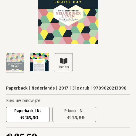
Paperback
Nederlands
2017
31e druk
9789020213898
Kies uw bindwijze
Paperback | NL
E-book | NL
€ 25,50
€ 15,99