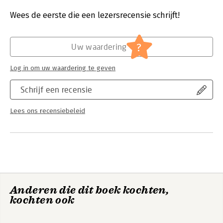
Druk:
31
Verschijningsdatum:
13-2-2019
Wees de eerste die een lezersrecensie schrijft!
Hoofdrubriek:
Psychologie
?
Uw waardering
Log in om uw waardering te geven
Schrijf een recensie
Lees ons recensiebeleid
Anderen die dit boek kochten,
kochten ook