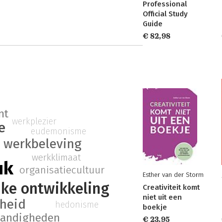
Professional
Official Study
Guide
€ 82,98
nt
werkplezier
e
eudemonisme
werkbeleving
werkklimaat
uk
organisatiecultuur
Esther van der Storm
jke ontwikkeling
Creativiteit komt
niet uit een
heid
hedonisme
boekje
tandigheden
€ 23,95