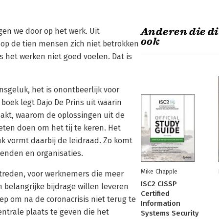
Anderen die di
en we door op het werk. Uit
ook
 op de tien mensen zich niet betrokken
s het werken niet goed voelen. Dat is
sgeluk, het is onontbeerlijk voor
 boek legt Dajo De Prins uit waarin
akt, waarom de oplossingen uit de
eten doen om het tij te keren. Het
k vormt daarbij de leidraad. Zo komt
kenden en organisaties.
Mike Chapple
etreden, voor werknemers die meer
ISC2 CISSP
 belangrijke bijdrage willen leveren
Certified
p om na de coronacrisis niet terug te
Information
ntrale plaats te geven die het
Systems Security