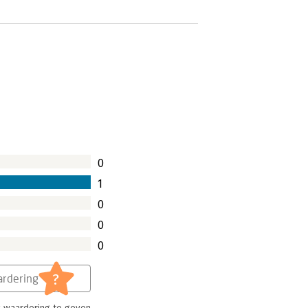
0
1
0
0
0
?
rdering