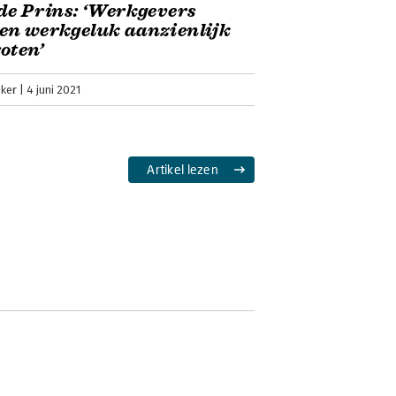
de Prins: ‘Werkgevers
en werkgeluk aanzienlijk
oten’
jker
4 juni 2021
Artikel lezen