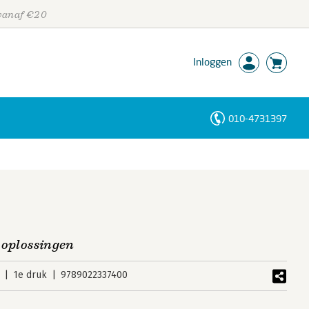
 vanaf €20
Inloggen
010-4731397
Personen
Trefwoorden
e oplossingen
1e druk
9789022337400