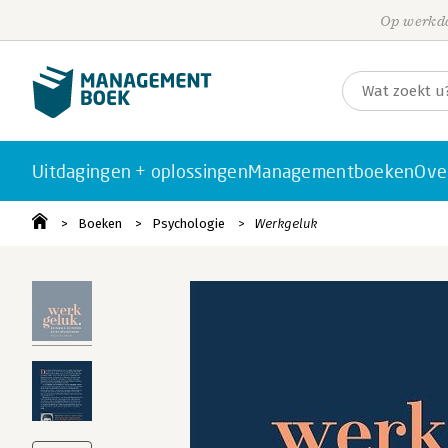
Op werkda
Uitdagingen + oplossingen
Managementboeken
Ove
Boeken
Psychologie
Werkgeluk