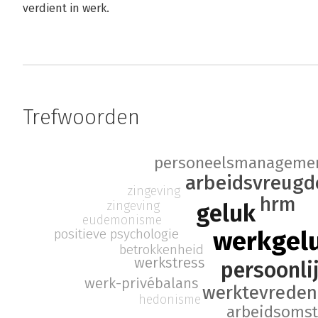
verdient in werk.
Trefwoorden
personeelsmanageme
arbeidsvreugd
zingeving
hrm
zingeving
geluk
eudemonisme
positieve psychologie
werkgel
betrokkenheid
werkstress
persoonli
werk-privébalans
werktevreden
hedonisme
arbeidsoms