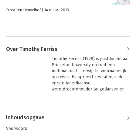
Ernst ten Heuvelhof
14 maart 2013
Over Timothy Ferriss
Timothy Ferriss (1978) is gastdocent aan 
Princeton University en runt een 
multinational - terwijl hij voornamelijk 
op reis is. Hij spreekt zes talen, is de 
eerste Amerikaanse 
wereldrecordhouder tangodansen en 
nationaal kampioen Chinees kickboxen.
Andere boeken door Timothy
Ferriss
Inhoudsopgave
Voorwoord