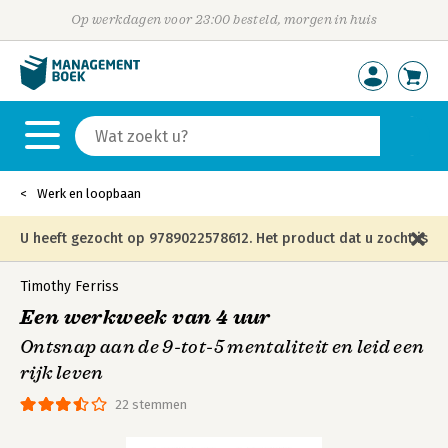
Op werkdagen voor 23:00 besteld, morgen in huis
Werk en loopbaan
U heeft gezocht op 9789022578612. Het product dat u zocht is
niet meer in die editie leverbaar en is vervangen door de
Timothy Ferriss
Een werkweek van 4 uur
onderstaande editie.
Ontsnap aan de 9-tot-5 mentaliteit en leid een
rijk leven
22 stemmen