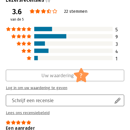
(1)
Lees verder
3.6
22 stemmen
van de 5
5
9
3
4
1
?
Uw waardering
Log in om uw waardering te geven
Schrijf een recensie
Lees ons recensiebeleid
Een aanrader