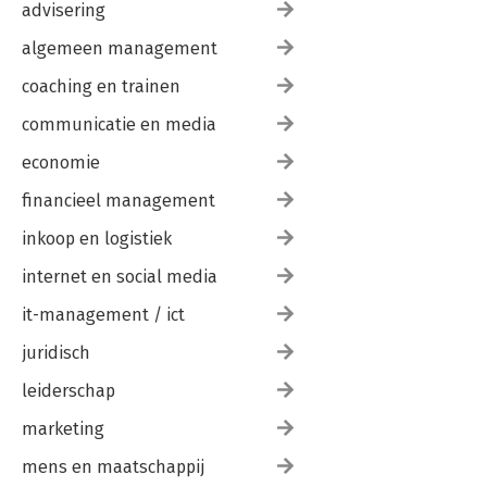
Bijlage A: dashboard van de Diamantwijzer 219
advisering
Dankwoord 220
algemeen management
Over de auteurs 221
coaching en trainen
communicatie en media
economie
financieel management
inkoop en logistiek
internet en social media
it-management / ict
juridisch
leiderschap
marketing
mens en maatschappij