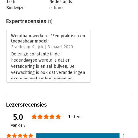
Taal:
Nederlands
Bindwijze:
e-book
Beveiliging:
watermerk
Bestandsformaat:
epub
Expertrecensies
(1)
Aantal pagina's:
207
Uitgever:
Boom
Wendbaar werken - 'Een praktisch en
Druk:
1
toepasbaar model'
Verschijningsdatum:
3-3-2019
Frank van Kuijck | 3 maart 2020
De enige constante in de
Hoofdrubriek:
Algemeen management
hedendaagse wereld is dat er
verandering is en zal blijven. De
verwachting is ook dat veranderingen
exponentieel zullen toenemen.
Technologische ontwikkelingen gaan
snel.
Lees verder
Lezersrecensies
5.0
1 stem
van de 5
1