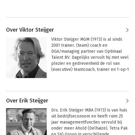
Over Viktor Steijger
Viktor Steijger MGM (1973) is al sinds 
2001 trainer, (team) coach en 
DGA/managing partner van Optimaal 
Talent BV. Dagelijks vervult hij met veel 
plezier en gedrevenheid de rol van 
(executive) teamcoach, trainer en 1-op-1 
coach. Aan de Rijksuniversiteit 
Groningen voltooide hij de executive- 
Andere boeken door Viktor Steijger
studie Master of General Management 
(MGM), waarbij hij zich onder meer 
specialiseerde in de disciplines 
Over Erik Steijger
talentmanagement en 
Drs. Erik Steijger MBA (1973) is van huis 
verandermanagement. Zijn grootste 
uit bedrijfseconoom en heeft ruim 25 
voldoening en genoegen in een 
jaar managementfuncties vervuld bij 
notendop: ‘Het is een groot voorrecht 
onder meer Ahold (Delhaize), Tetra Pak 
om mensen en teams een stap vooruit 
en SIG Group in verschillende 