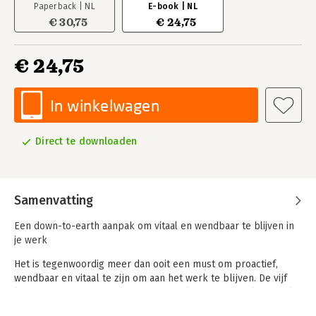
Paperback | NL
E-book | NL
€ 30,75
€ 24,75
€ 24,75
In winkelwagen
Direct te downloaden
Samenvatting
Een down-to-earth aanpak om vitaal en wendbaar te blijven in
je werk
Het is tegenwoordig meer dan ooit een must om proactief,
wendbaar en vitaal te zijn om aan het werk te blijven. De vijf
kernvragen van coachees waren jarenlang: wie ben ik, wat wil
ik, wat kan ik, waar wil ik heen, waar word ik blij van? Nu