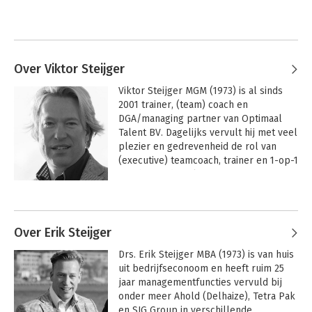
Over Viktor Steijger
Viktor Steijger MGM (1973) is al sinds 
2001 trainer, (team) coach en 
DGA/managing partner van Optimaal 
Talent BV. Dagelijks vervult hij met veel 
plezier en gedrevenheid de rol van 
(executive) teamcoach, trainer en 1-op-1 
coach. Aan de Rijksuniversiteit 
Groningen voltooide hij de executive- 
Andere boeken door Viktor Steijger
studie Master of General Management 
(MGM), waarbij hij zich onder meer 
specialiseerde in de disciplines 
Over Erik Steijger
talentmanagement en 
Drs. Erik Steijger MBA (1973) is van huis 
verandermanagement. Zijn grootste 
uit bedrijfseconoom en heeft ruim 25 
voldoening en genoegen in een 
jaar managementfuncties vervuld bij 
notendop: ‘Het is een groot voorrecht 
onder meer Ahold (Delhaize), Tetra Pak 
om mensen en teams een stap vooruit 
en SIG Group in verschillende 