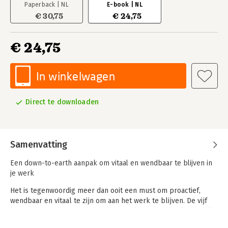
Paperback | NL
E-book | NL
€ 30,75
€ 24,75
€ 24,75
In winkelwagen
Direct te downloaden
Samenvatting
Een down-to-earth aanpak om vitaal en wendbaar te blijven in
je werk
Het is tegenwoordig meer dan ooit een must om proactief,
wendbaar en vitaal te zijn om aan het werk te blijven. De vijf
kernvragen van coachees waren jarenlang: wie ben ik, wat wil
ik, wat kan ik, waar wil ik heen, waar word ik blij van? Nu