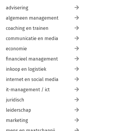
Bijlage A: dashboard van de Diamantwijzer 219
advisering
Dankwoord 220
Over de auteurs 221
algemeen management
coaching en trainen
communicatie en media
economie
financieel management
inkoop en logistiek
internet en social media
it-management / ict
juridisch
leiderschap
marketing
mens en maatschappij