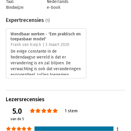
Taal:
Nederlands
Bindwijze:
e-book
Beveiliging:
watermerk
Bestandsformaat:
epub
Expertrecensies
(1)
Aantal pagina's:
207
Uitgever:
Boom
Wendbaar werken - 'Een praktisch en
Druk:
1
toepasbaar model'
Verschijningsdatum:
3-3-2019
Frank van Kuijck | 3 maart 2020
De enige constante in de
Hoofdrubriek:
Algemeen management
hedendaagse wereld is dat er
verandering is en zal blijven. De
verwachting is ook dat veranderingen
exponentieel zullen toenemen.
Technologische ontwikkelingen gaan
snel.
Lees verder
Lezersrecensies
5.0
1 stem
van de 5
1