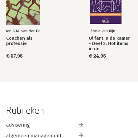
Ien G.M. van der Pol
Léonie van Rijn
Coachen als
Olifant in de kamer
professie
- Deel 2: Hot items
in de
samenwerking
€ 57,95
€ 24,95
Rubrieken
advisering
algemeen management