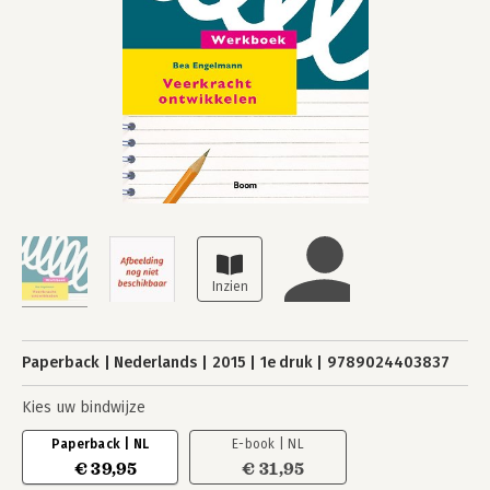
Paperback
Nederlands
2015
1e druk
9789024403837
Kies uw bindwijze
Paperback | NL
E-book | NL
€ 39,95
€ 31,95