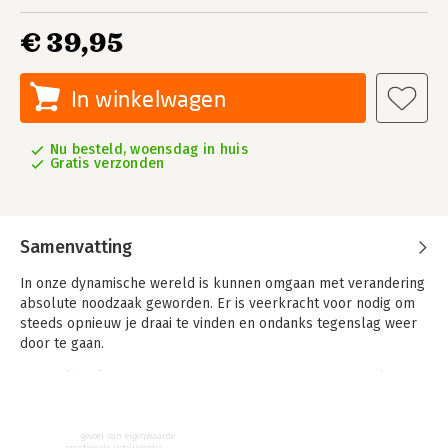
€ 39,95
In winkelwagen
Nu besteld, woensdag in huis
Gratis verzonden
Samenvatting
In onze dynamische wereld is kunnen omgaan met verandering
absolute noodzaak geworden. Er is veerkracht voor nodig om
steeds opnieuw je draai te vinden en ondanks tegenslag weer
door te gaan.
Dit werkboek gaat uit van zeven wegen naar het versterken
van veerkracht: zelfperceptie, levensvreugde,
zelfwerkzaamheid, zelfbeschikking, optimisme, coping en
empathie. Aan de hand van uitleg van deze begrippen en 105
gevoel van eigenwaarde
emotionele intelligentie