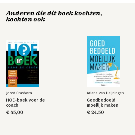
veerkracht
6. Coping
ontwikkelen
7. Empathie
Anderen die dit boek kochten,
kochten ook
Werkbladenoverzicht
Literatuur
Bronnen beeldmateriaal
Bekijk alle boeken
Joost Crasborn
Ariane van Heijningen
HOE-boek voor de
Goedbedoeld
coach
moeilijk maken
€ 45,00
€ 24,50