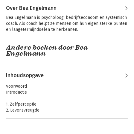
Over Bea Engelmann
Bea Engelmann is psycholoog, bedrijfseconoom en systemisch 
coach. Als coach helpt ze mensen om hun eigen sterke punten 
en langetermijndoelen te herkennen.
Andere boeken door Bea
Engelmann
Inhoudsopgave
Voorwoord
Introductie
1. Zelfperceptie
2. Levensvreugde
3. Zelfeffectiviteit
4. Zelfbeschikking
5. Optimisme
Werkboek