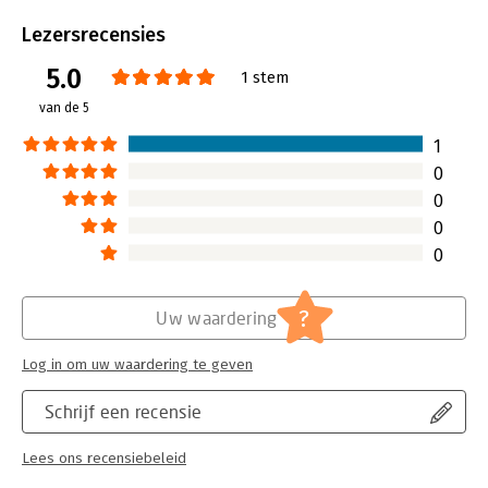
Aantal pagina's:
188
Uitgever:
Boom
Lezersrecensies
Druk:
1
5.0
Verschijningsdatum:
29-1-2016
1 stem
van de 5
Hoofdrubriek:
Coaching en trainen
1
0
0
0
0
?
Uw waardering
Log in om uw waardering te geven
Schrijf een recensie
Lees ons recensiebeleid