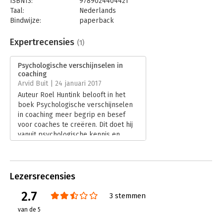
ISBN13:
9789024404421
Taal:
Nederlands
Bindwijze:
paperback
Aantal pagina's:
140
Uitgever:
Boom
Expertrecensies
(1)
Druk:
1
Verschijningsdatum:
19-11-2016
Psychologische verschijnselen in
coaching
Hoofdrubriek:
Coaching en trainen
,
Psychologie
Arvid Buit | 24 januari 2017
Auteur Roel Huntink belooft in het
boek Psychologische verschijnselen
in coaching meer begrip en besef
voor coaches te creëren. Dit doet hij
vanuit psychologische kennis en
wetenschappelijke theorieën die
volgens hem geen onderdeel zijn van
het huidige coachpalet.
Lees verder
Lezersrecensies
2.7
3 stemmen
van de 5