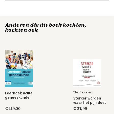
Andere boeken door Roel Huntink
Anderen die dit boek kochten,
kochten ook
Psychologische
Samenwerken aan
verschijnselen in
onderwijskwaliteit
coaching
Ybe Casteleyn
Leerboek acute
Bekijk alle boeken
geneeskunde
Sterker worden
waar het pijn doet
€ 119,00
€ 27,99