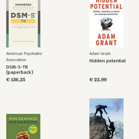
Oefening 2.1 Maak je eigen vicieuze cirkel
Wat denken mensen als je gespannen bent?
Verdeling van je aandacht
Wat als mensen me echt afwijzen?
Inlevingsvermogen is nuttig
Denken voor een ander: de nadelen
Denkfouten: variaties van het denken voor een ander
‘Als … dan’-gedachten
Oefening 2.2 Wat zijn jouw ‘als … dan’-gedachten?
American Psychiatric
Adam Grant
Van vermijding naar exposure
Association
Hidden potential
Oefening 2.3 Wat vermijd jij?
DSM-5-TR
De hersenen: angst gaat automatisch, temmen handmatig
(paperback)
Samenvatting
€ 136,25
€ 22,99
3. Het ambacht van exposure
Jezelf motiveren
Oefening 3.1 Motivatiechecklist
‘Maar ik krijg al genoeg exposure’
Tot hoever ga je?
Laat ze maar denken: aanvalluh
Oefening 3.2 Exposure aan gêne
‘Ja, maar …’ gebruiken voor de eerstvolgende
exposureoefening