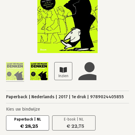
Paperback
Nederlands
2017
1e druk
9789024405855
Kies uw bindwijze
Paperback | NL
E-book | NL
€ 28,25
€ 22,75