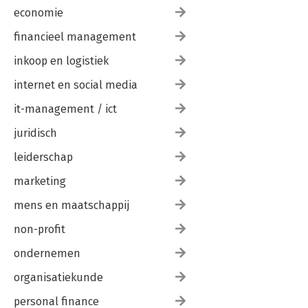
Vragenlijst over het denken voor een ander (SIAS)
economie
Dankwoord
Noten
financieel management
Literatuur
Index
inkoop en logistiek
Links
Over de auteur
internet en social media
it-management / ict
juridisch
leiderschap
marketing
mens en maatschappij
non-profit
ondernemen
organisatiekunde
personal finance