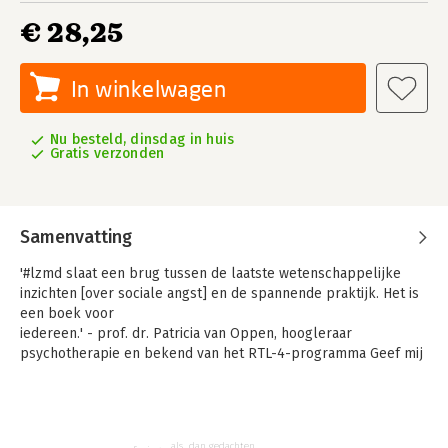
€ 28,25
In winkelwagen
Nu besteld, dinsdag in huis
Gratis verzonden
Samenvatting
'#lzmd slaat een brug tussen de laatste wetenschappelijke
inzichten [over sociale angst] en de spannende praktijk. Het is
een boek voor
iedereen.' - prof. dr. Patricia van Oppen, hoogleraar
psychotherapie en bekend van het RTL-4-programma Geef mij
nu je angst.
#lzmd staat voor 'Laat Ze Maar Denken'. Want als je, zoals
zovelen, de neiging hebt eerst te bedenken wat 'ze wel niet
zullen denken, als jij ...', kom je nergens toe. Leer je gedachten
als...dan gedachten