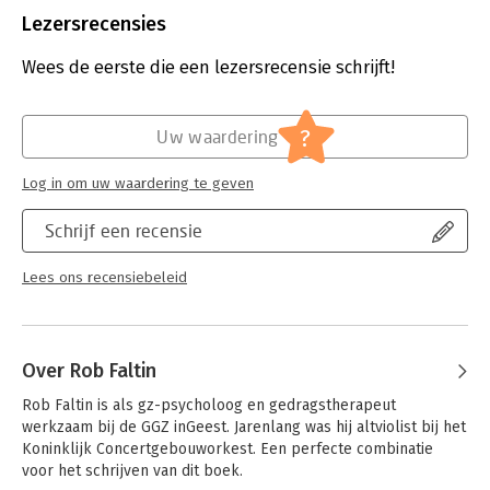
Uitgever:
Boom
Lezersrecensies
Druk:
1
Verschijningsdatum:
27-1-2018
Wees de eerste die een lezersrecensie schrijft!
Hoofdrubriek:
Psychologie
?
Uw waardering
Log in om uw waardering te geven
Schrijf een recensie
Lees ons recensiebeleid
Over Rob Faltin
Rob Faltin is als gz-psycholoog en gedragstherapeut 
werkzaam bij de GGZ inGeest. Jarenlang was hij altviolist bij het 
Koninklijk Concertgebouworkest. Een perfecte combinatie 
voor het schrijven van dit boek.