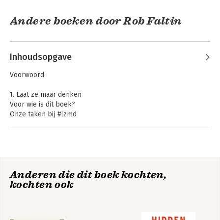
Andere boeken door Rob Faltin
Inhoudsopgave
Voorwoord
1. Laat ze maar denken
Voor wie is dit boek?
Onze taken bij #lzmd
Leren door doen
Oefening 1.1 Hoeveel denk ik voor een ander?
Overzicht van dit boek
Laat ze maar
Plankenkoorts
denken
Geen talent nodig: plan, stel doelen op en vraag om hulp
Oefening 1.2 Maak een plan
Anderen die dit boek kochten,
Oefening 1.3Doelen stellen
kochten ook
Samenvatting
Bekijk alle boeken
2. Theorie
Wat is er aan de hand? De vicieuze cirkel