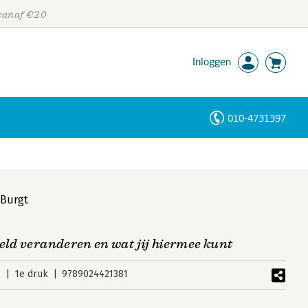
 vanaf €20
Inloggen
010-4731397
Personen
Trefwoorden
 Burgt
eld veranderen en wat jij hiermee kunt
6
1e druk
9789024421381