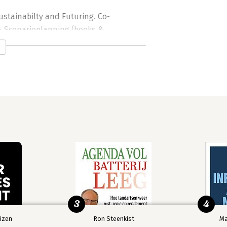
ustainabilty and Futuring. Co-
& Scenarioplanning (books & 
al Innovation Team), Producer 
.linkedin.com/in/rvdburgt
rgt
3
4
izen
Ron Steenkist
Ma