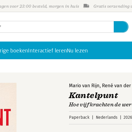
gen voor 23:00 besteld, morgen in huis
Gratis verzending
rige boeken
Interactief leren
Nu lezen
Mario van Rijn
,
René van der
Kantelpunt
Hoe vijf krachten de wer
Paperback
Nederlands
202