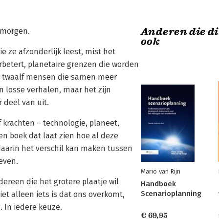
Anderen die di
 morgen.
ook
e ze afzonderlijk leest, mist het
erbetert, planetaire grenzen die worden
p, twaalf mensen die samen meer
n losse verhalen, maar het zijn
 deel van uit.
 krachten – technologie, planeet,
n boek dat laat zien hoe al deze
aarin het verschil kan maken tussen
even.
Mario van Rijn
reen die het grotere plaatje wil
Handboek
Scenarioplanning
et alleen iets is dat ons overkomt,
 In iedere keuze.
€ 69,95