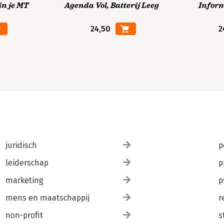
in je MT
Agenda Vol, Batterij Leeg
Infor
24,50
2
juridisch
p
leiderschap
p
marketing
p
mens en maatschappij
r
non-profit
s