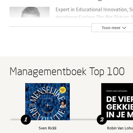
Expert in Educational Innovation, S
developer Explore The Big Picture 
workshops), VONK (Avans Education
Toon meer
Foresight cards (game). http://www
Andere boeken door René van der Bu
Managementboek Top 100
Bekijk alle boeken
1
2
Sven Rickli
Robin Van Lohu