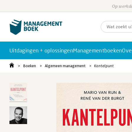
Op werkda
Uitdagingen + oplossingen
Managementboeken
Ove
Boeken
Algemeen management
Kantelpunt