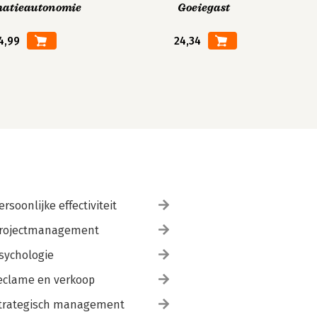
matieautonomie
Goeiegast
4,99
24,34
ersoonlijke effectiviteit
rojectmanagement
sychologie
eclame en verkoop
trategisch management